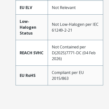
EU ELV
Not Relevant
Low-
Not Low-Halogen per IEC
Halogen
61249-2-21
Status
Not Contained per
REACH SVHC
D(2025)7771-DC (04 Feb
2026)
Compliant per EU
EU RoHS
2015/863