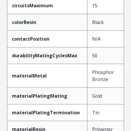
circuitsMaximum
15
colorResin
Black
contactPosition
N/A
durabilityMatingCyclesMax
50
Phosphor
materialMetal
Bronze
materialPlatingMating
Gold
materialPlatingTermination
Tin
materialResin
Polyester