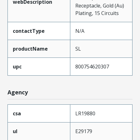
webDescription
Receptacle, Gold (Au)
Plating, 15 Circuits
contactType
N/A
productName
SL
upc
800754620307
Agency
csa
LR19880
ul
E29179