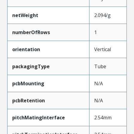
netWeight
2.094/g
numberOfRows
1
orientation
Vertical
packagingType
Tube
pcbMounting
N/A
pcbRetention
N/A
pitchMatingInterface
2.54mm