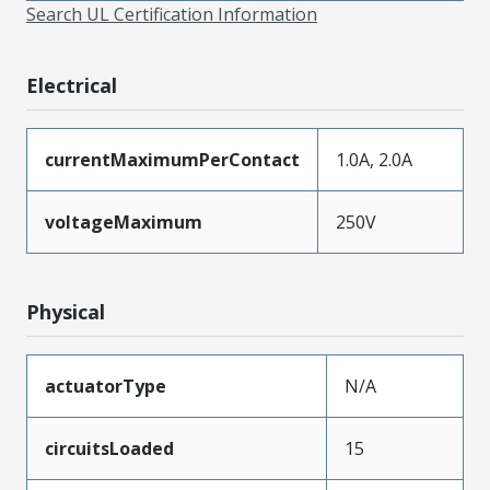
Search UL Certification Information
Electrical
currentMaximumPerContact
1.0A, 2.0A
voltageMaximum
250V
Physical
actuatorType
N/A
circuitsLoaded
15