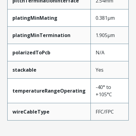
pitchTerminationInterface
2.54mm
platingMinMating
0.381µm
platingMinTermination
1.905µm
polarizedToPcb
N/A
stackable
Yes
-40° to
temperatureRangeOperating
+105°C
wireCableType
FFC/FPC