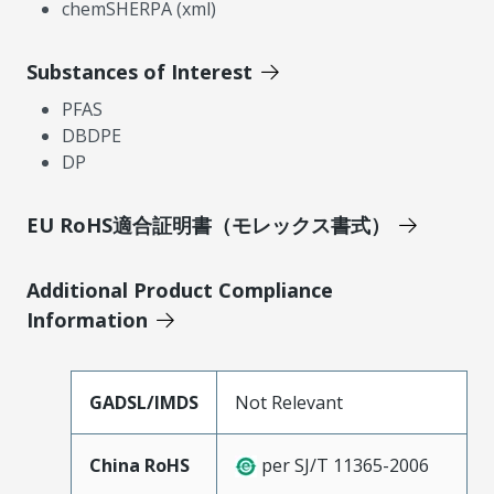
chemSHERPA (xml)
Substances of Interest
PFAS
DBDPE
DP
EU RoHS適合証明書（モレックス書式）
Additional Product Compliance
Information
GADSL/IMDS
Not Relevant
China RoHS
per SJ/T 11365-2006