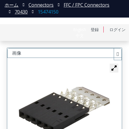
ホーム
Connectors
FFC / FPC Connectors
70430
15474150
English
登録
ログイン
中文
画像