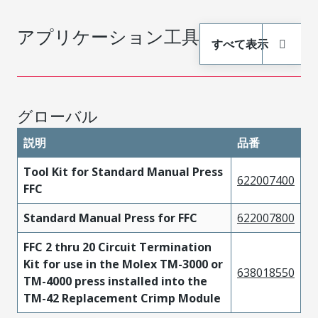
アプリケーション工具
すべて表示
グローバル
説明
品番
Tool Kit for Standard Manual Press
622007400
FFC
Standard Manual Press for FFC
622007800
FFC 2 thru 20 Circuit Termination
Kit for use in the Molex TM-3000 or
638018550
TM-4000 press installed into the
TM-42 Replacement Crimp Module