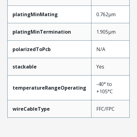
platingMinMating
0.762µm
platingMinTermination
1.905µm
polarizedToPcb
N/A
stackable
Yes
-40° to
temperatureRangeOperating
+105°C
wireCableType
FFC/FPC