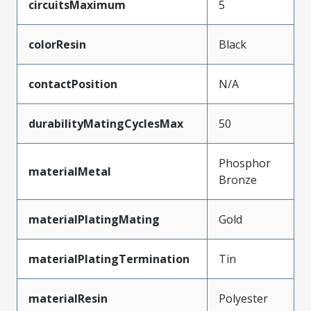
circuitsMaximum
5
colorResin
Black
contactPosition
N/A
durabilityMatingCyclesMax
50
Phosphor
materialMetal
Bronze
materialPlatingMating
Gold
materialPlatingTermination
Tin
materialResin
Polyester