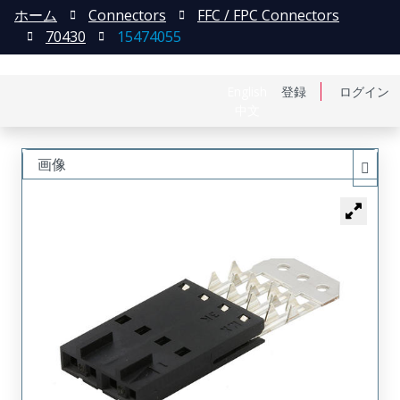
ホーム
Connectors
FFC / FPC Connectors
70430
15474055
English
登録
ログイン
中文
画像