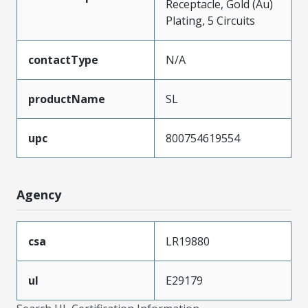
Receptacle, Gold (Au)
Plating, 5 Circuits
contactType
N/A
productName
SL
upc
800754619554
Agency
csa
LR19880
ul
E29179