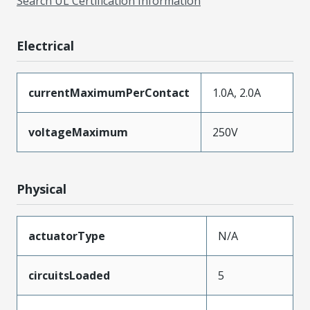
Search UL Certification Information
Electrical
currentMaximumPerContact
1.0A, 2.0A
voltageMaximum
250V
Physical
actuatorType
N/A
circuitsLoaded
5