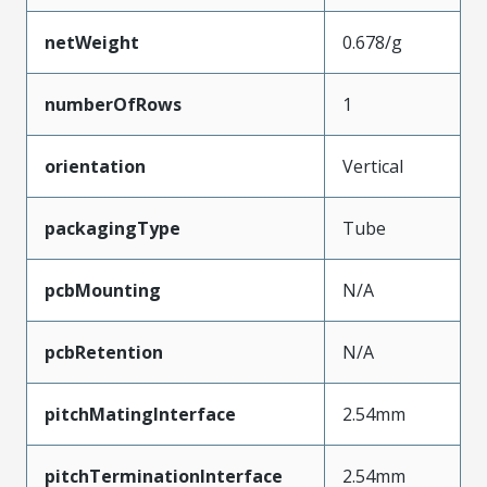
netWeight
0.678/g
numberOfRows
1
orientation
Vertical
packagingType
Tube
pcbMounting
N/A
pcbRetention
N/A
pitchMatingInterface
2.54mm
pitchTerminationInterface
2.54mm