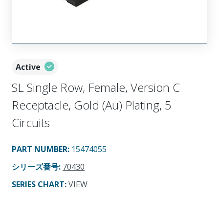
Active
SL Single Row, Female, Version C
Receptacle, Gold (Au) Plating, 5
Circuits
PART NUMBER
:
15474055
シリーズ番号
:
70430
SERIES CHART
:
VIEW