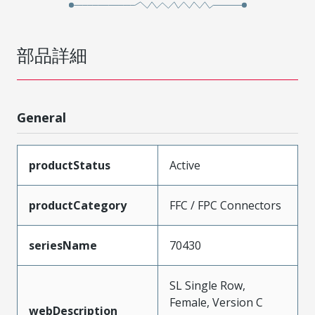
部品詳細
General
productStatus
Active
productCategory
FFC / FPC Connectors
seriesName
70430
SL Single Row,
Female, Version C
webDescription