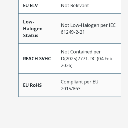
EU ELV
Not Relevant
Low-
Not Low-Halogen per IEC
Halogen
61249-2-21
Status
Not Contained per
REACH SVHC
D(2025)7771-DC (04 Feb
2026)
Compliant per EU
EU RoHS
2015/863