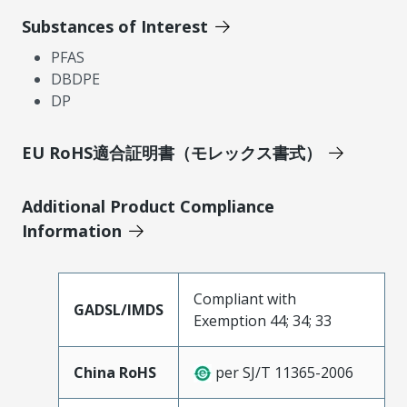
Substances of Interest
PFAS
DBDPE
DP
EU RoHS適合証明書（モレックス書式）
Additional Product Compliance
Information
Compliant with
GADSL/IMDS
Exemption 44; 34; 33
China RoHS
per SJ/T 11365-2006