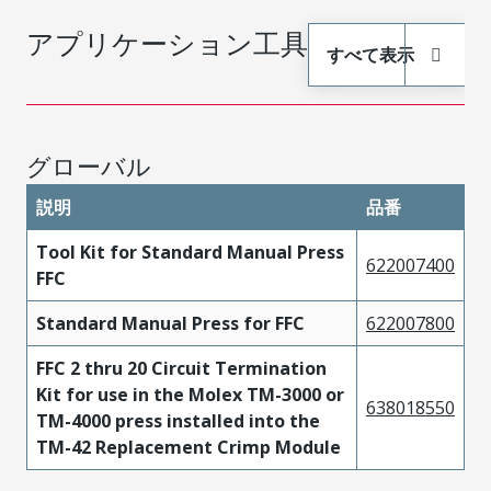
アプリケーション工具
すべて表示
グローバル
説明
品番
Tool Kit for Standard Manual Press
622007400
FFC
Standard Manual Press for FFC
622007800
FFC 2 thru 20 Circuit Termination
Kit for use in the Molex TM-3000 or
638018550
TM-4000 press installed into the
TM-42 Replacement Crimp Module