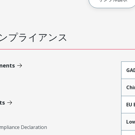
ンプライアンス
ments
GA
Chi
ts
EU 
Low
mpliance Declaration