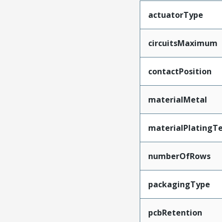
actuatorType
circuitsMaximum
contactPosition
materialMetal
materialPlatingT
numberOfRows
packagingType
pcbRetention