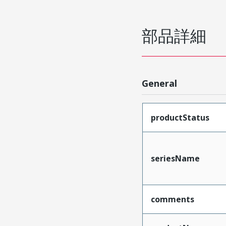
部品詳細
General
productStatus
seriesName
comments