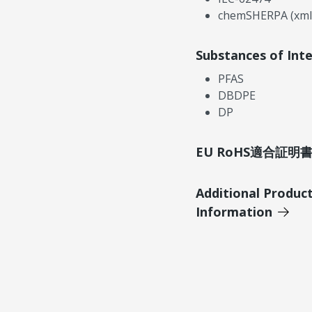
chemSHERPA (xml
Substances of Int
PFAS
DBDPE
DP
EU RoHS適合証
Additional Produc
Information