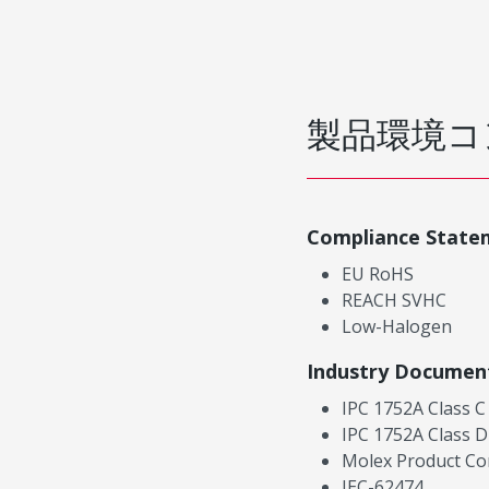
製品環境コ
Compliance State
EU RoHS
REACH SVHC
Low-Halogen
Industry Documen
IPC 1752A Class C
IPC 1752A Class D
Molex Product Co
IEC-62474