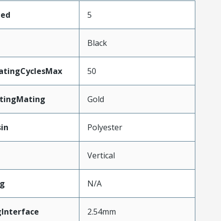
ded
5
Black
MatingCyclesMax
50
atingMating
Gold
in
Polyester
Vertical
g
N/A
Interface
2.54mm