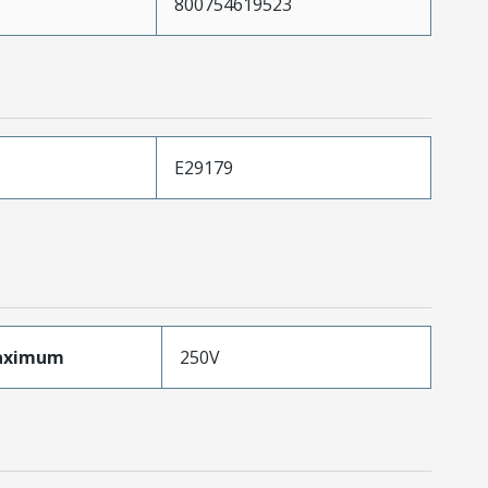
800754619523
E29179
aximum
250V