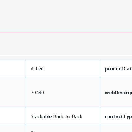
Active
productCa
70430
webDescrip
Stackable Back-to-Back
contactTy