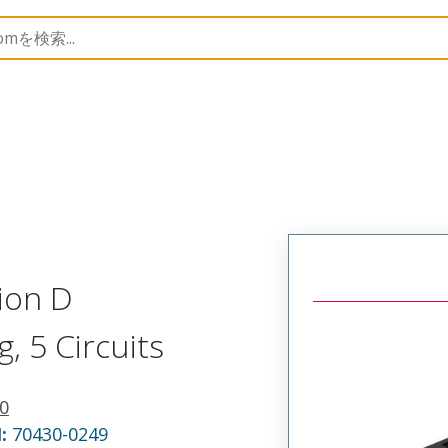
30
15474052
ion D
g, 5 Circuits
0
N:
70430-0249