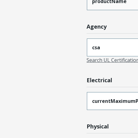
productName
Agency
csa
Search UL Certificati
Electrical
currentMaximumP
Physical