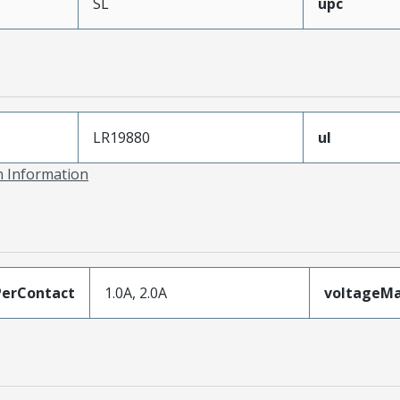
SL
upc
LR19880
ul
on Information
erContact
1.0A, 2.0A
voltageM