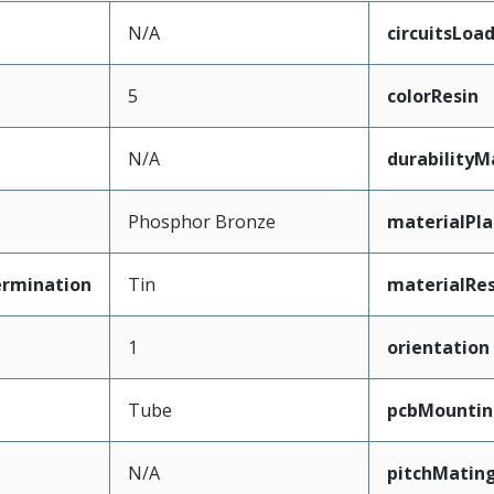
N/A
circuitsLoa
5
colorResin
N/A
durability
Phosphor Bronze
materialPl
ermination
Tin
materialRes
1
orientation
Tube
pcbMountin
N/A
pitchMating