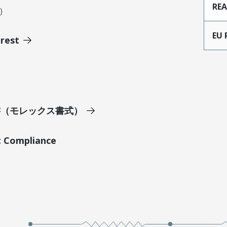
RE
)
EU 
erest
明書（モレックス書式）
t Compliance