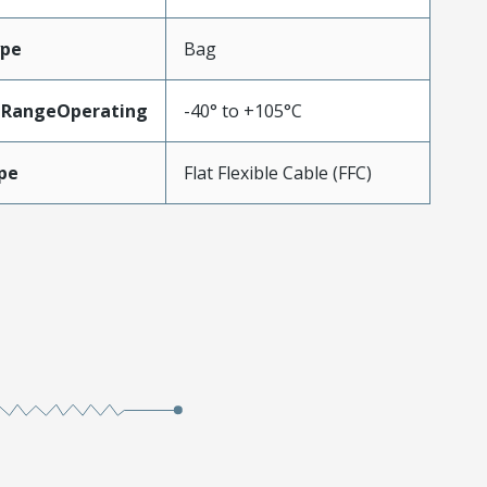
ype
Bag
eRangeOperating
-40° to +105°C
pe
Flat Flexible Cable (FFC)