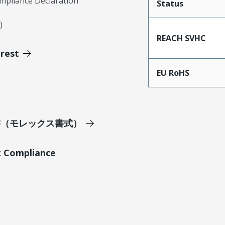
mpliance Declaration
Status
)
REACH SVHC
erest
EU RoHS
明書（モレックス書式）
t Compliance