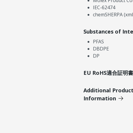
Molex Product Co
IEC-62474
chemSHERPA (xml
Substances of Int
PFAS
DBDPE
DP
EU RoHS適合証
Additional Produc
Information