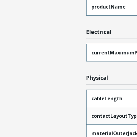
productName
Electrical
currentMaximumP
Physical
cableLength
contactLayoutTyp
materialOuterJac