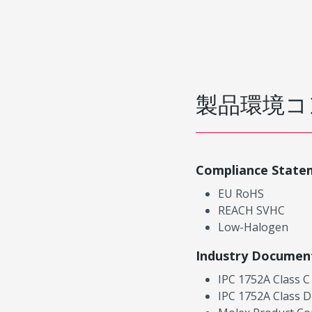
製品環境コ
Compliance State
EU RoHS
REACH SVHC
Low-Halogen
Industry Documen
IPC 1752A Class C
IPC 1752A Class D