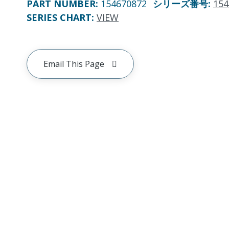
PART NUMBER
:
154670872
シリーズ番号
:
154
SERIES CHART
:
VIEW
Email This Page