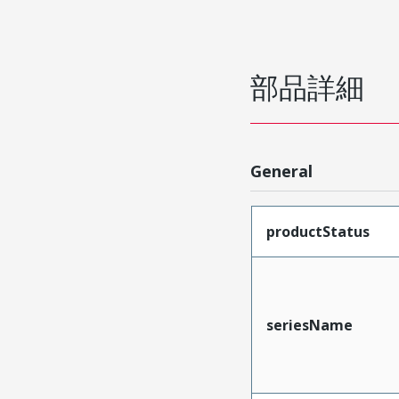
部品詳細
General
productStatus
seriesName