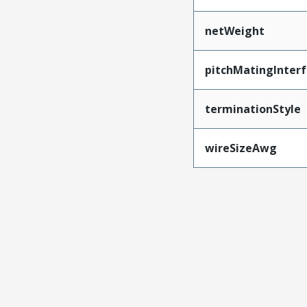
netWeight
pitchMatingInter
terminationStyle
wireSizeAwg