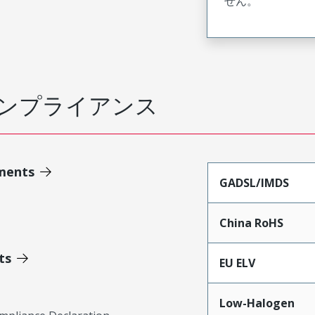
せん。
ンプライアンス
ments
GADSL/IMDS
China RoHS
ts
EU ELV
Low-Halogen