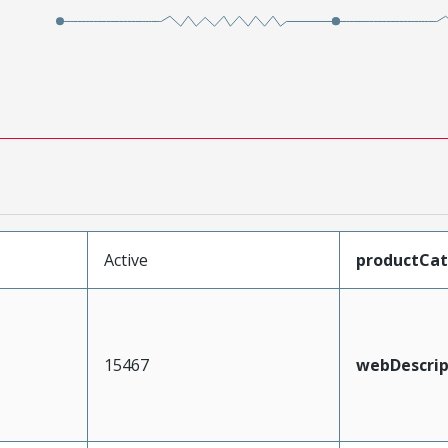
Active
productCa
15467
webDescrip