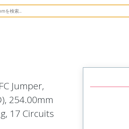
15467
154670872
FC Jumper,
D), 254.00mm
g, 17 Circuits