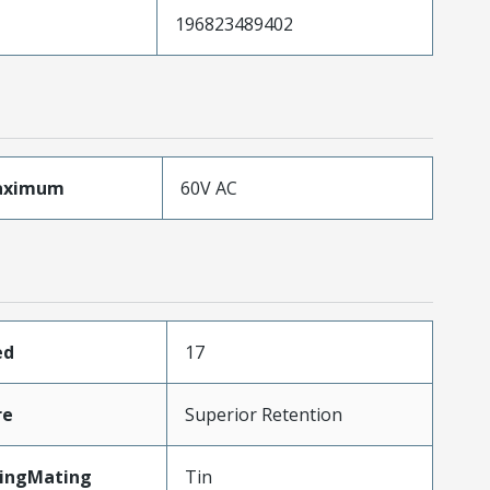
196823489402
aximum
60V AC
ed
17
re
Superior Retention
tingMating
Tin