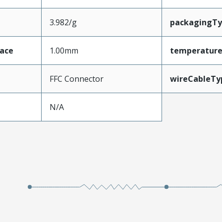
3.982/g
packagingT
face
1.00mm
temperatur
FFC Connector
wireCableTy
N/A