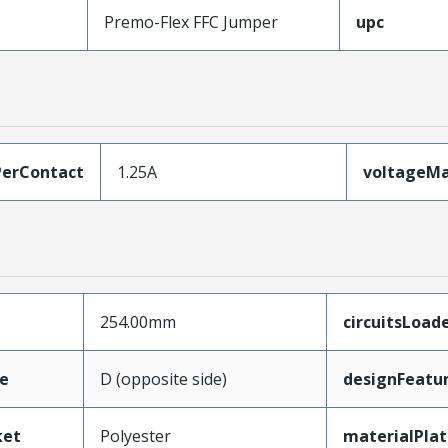
Premo-Flex FFC Jumper
upc
erContact
1.25A
voltageM
254.00mm
circuitsLoad
e
D (opposite side)
designFeatu
ket
Polyester
materialPla