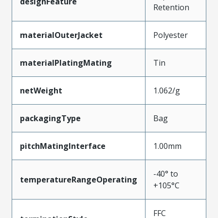
designFeature
Retention
materialOuterJacket
Polyester
materialPlatingMating
Tin
netWeight
1.062/g
packagingType
Bag
pitchMatingInterface
1.00mm
-40° to
temperatureRangeOperating
+105°C
FFC