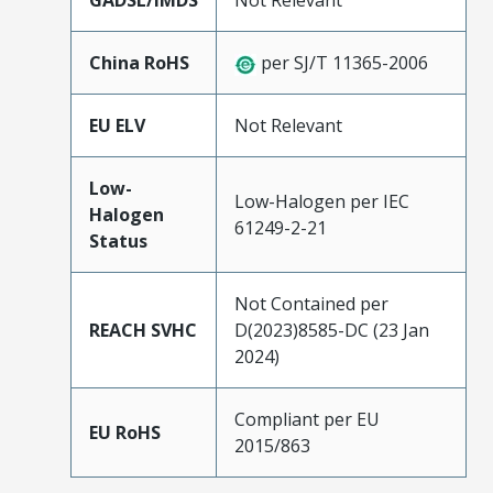
GADSL/IMDS
Not Relevant
China RoHS
per SJ/T 11365-2006
EU ELV
Not Relevant
Low-
Low-Halogen per IEC
Halogen
61249-2-21
Status
Not Contained per
REACH SVHC
D(2023)8585-DC (23 Jan
2024)
Compliant per EU
EU RoHS
2015/863