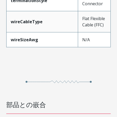
terminationStyle
Connector
Flat Flexible
wireCableType
Cable (FFC)
wireSizeAwg
N/A
部品との嵌合