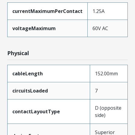
currentMaximumPerContact
1.25A
voltageMaximum
60V AC
Physical
cableLength
152.00mm
circuitsLoaded
7
D (opposite
contactLayoutType
side)
Superior