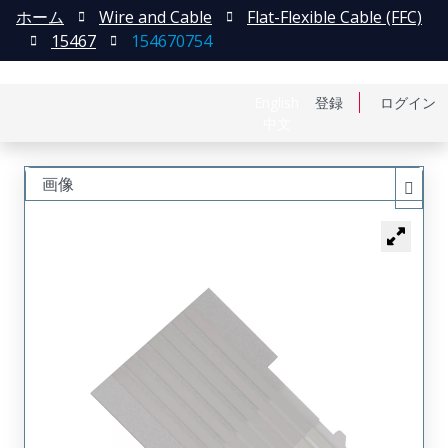
ホーム
Wire and Cable
Flat-Flexible Cable (FFC)
15467
154670754
English
登録
ログイン
中文
画像