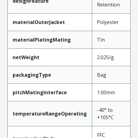
designFeature
Retention
materialOuterJacket
Polyester
materialPlatingMating
Tin
netWeight
2.025/g
packagingType
Bag
pitchMatingInterface
1.00mm
-40° to
temperatureRangeOperating
+105°C
FFC