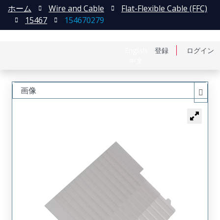
ホーム
Wire and Cable
Flat-Flexible Cable (FFC)
15467
154670279
English
登録
ログイン
中文
画像