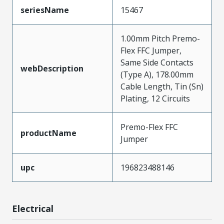
seriesName
15467
1.00mm Pitch Premo-
Flex FFC Jumper,
Same Side Contacts
webDescription
(Type A), 178.00mm
Cable Length, Tin (Sn)
Plating, 12 Circuits
Premo-Flex FFC
productName
Jumper
upc
196823488146
Electrical