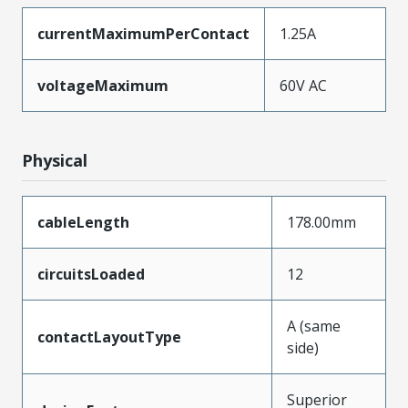
currentMaximumPerContact
1.25A
voltageMaximum
60V AC
Physical
cableLength
178.00mm
circuitsLoaded
12
A (same
contactLayoutType
side)
Superior