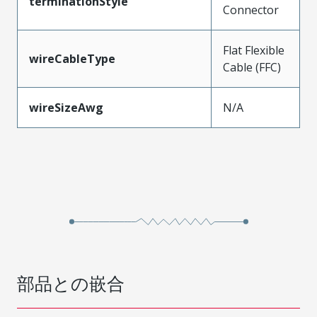
terminationStyle
Connector
Flat Flexible
wireCableType
Cable (FFC)
wireSizeAwg
N/A
部品との嵌合