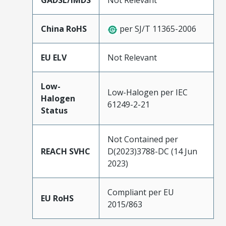
GADSL/IMDS
Not Relevant
China RoHS
per SJ/T 11365-2006
EU ELV
Not Relevant
Low-
Low-Halogen per IEC
Halogen
61249-2-21
Status
Not Contained per
REACH SVHC
D(2023)3788-DC (14 Jun
2023)
Compliant per EU
EU RoHS
2015/863