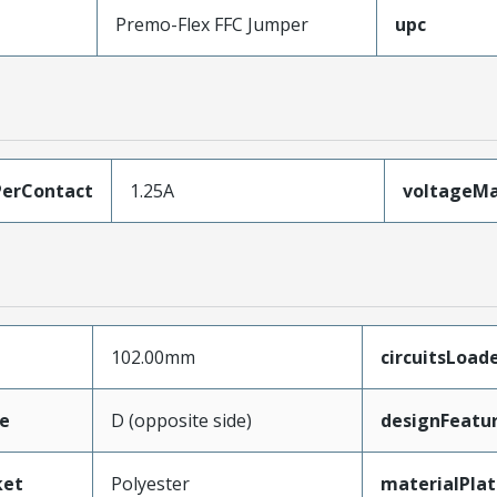
Premo-Flex FFC Jumper
upc
erContact
1.25A
voltageM
102.00mm
circuitsLoad
e
D (opposite side)
designFeatu
ket
Polyester
materialPla