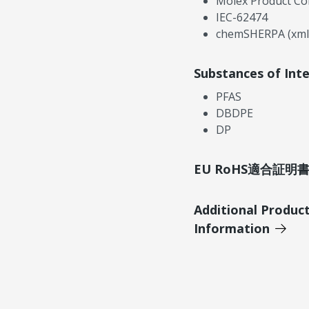
Molex Product Co
IEC-62474
chemSHERPA (xml
Substances of Int
PFAS
DBDPE
DP
EU RoHS適合証
Additional Produc
Information