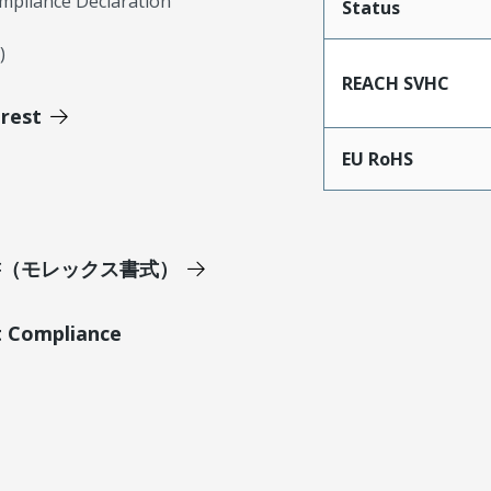
mpliance Declaration
Status
)
REACH SVHC
erest
EU RoHS
明書（モレックス書式）
t Compliance