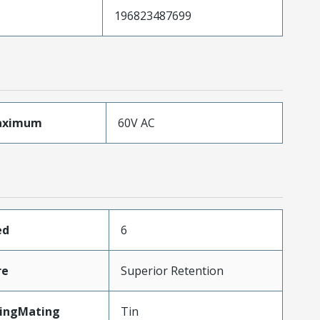
196823487699
aximum
60V AC
ed
6
re
Superior Retention
tingMating
Tin