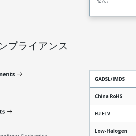
せん。
ンプライアンス
ments
GADSL/IMDS
China RoHS
ts
EU ELV
Low-Halogen