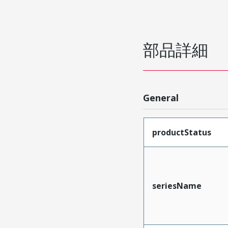
部品詳細
General
productStatus
seriesName