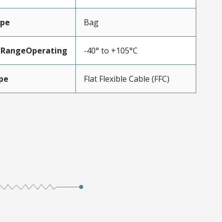
ype
Bag
eRangeOperating
-40° to +105°C
pe
Flat Flexible Cable (FFC)