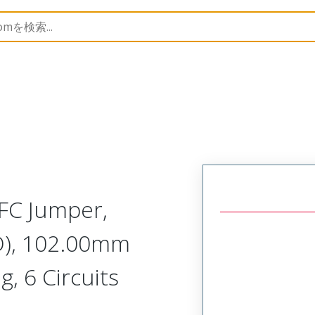
15467
154670208
FC Jumper,
D), 102.00mm
g, 6 Circuits