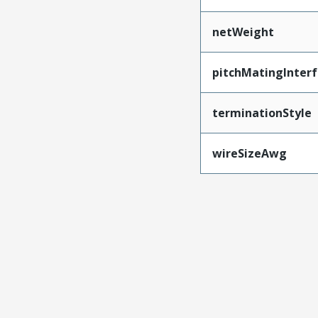
netWeight
pitchMatingInter
terminationStyle
wireSizeAwg