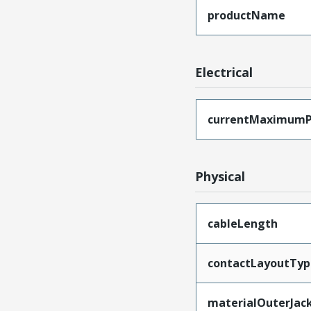
productName
Electrical
currentMaximumP
Physical
cableLength
contactLayoutTyp
materialOuterJac