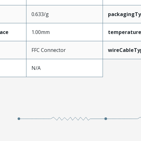
0.633/g
packagingT
face
1.00mm
temperatur
FFC Connector
wireCableTy
N/A