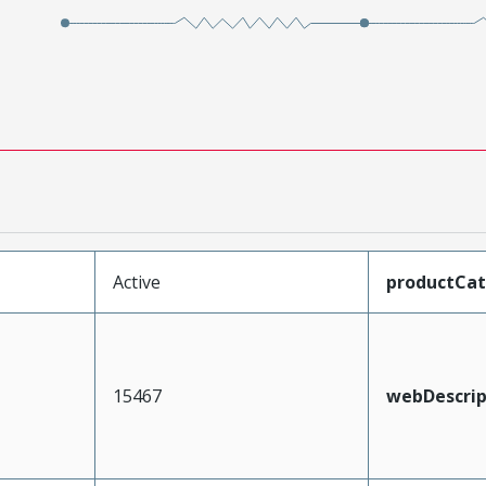
Active
productCa
15467
webDescrip