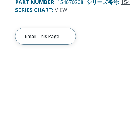
PART NUMBER
:
154670208
シリーズ番号
:
154
SERIES CHART
:
VIEW
Email This Page