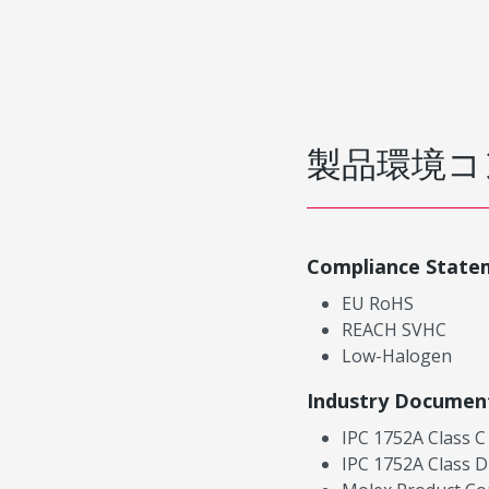
製品環境コ
Compliance State
EU RoHS
REACH SVHC
Low-Halogen
Industry Documen
IPC 1752A Class C
IPC 1752A Class D