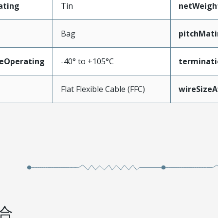
ating
Tin
netWeigh
Bag
pitchMati
eOperating
-40° to +105°C
terminati
Flat Flexible Cable (FFC)
wireSize
合