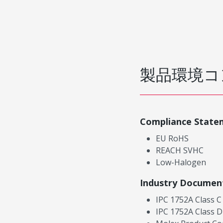
製品環境コ
Compliance State
EU RoHS
REACH SVHC
Low-Halogen
Industry Documen
IPC 1752A Class C
IPC 1752A Class D