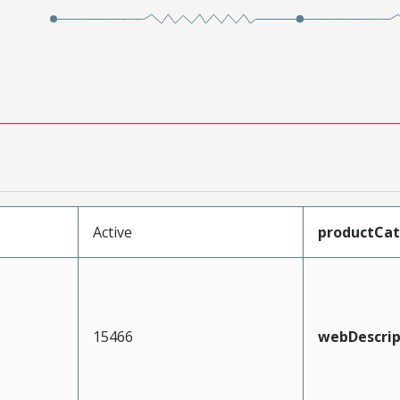
Active
productCa
15466
webDescrip