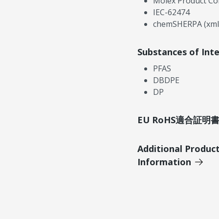
Molex Product Co
IEC-62474
chemSHERPA (xml
Substances of Int
PFAS
DBDPE
DP
EU RoHS適合証
Additional Produc
Information