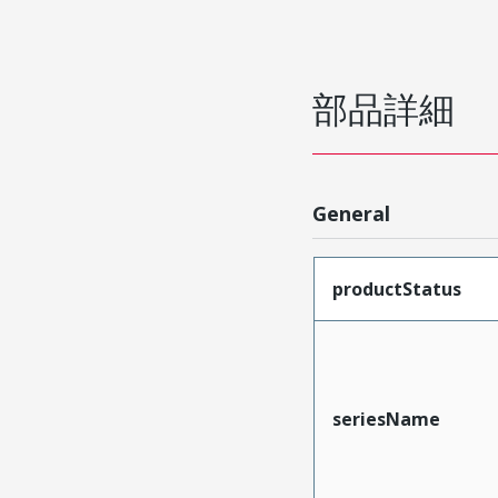
部品詳細
General
productStatus
seriesName