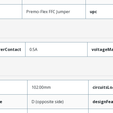
Premo-Flex FFC Jumper
upc
erContact
0.5A
voltageM
102.00mm
circuitsL
e
D (opposite side)
designFea