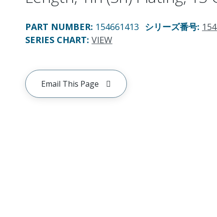
PART NUMBER
:
154661413
シリーズ番号
:
154
SERIES CHART
:
VIEW
Email This Page