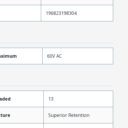
196823198304
aximum
60V AC
oaded
13
ture
Superior Retention