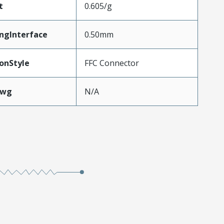
t
0.605/g
ngInterface
0.50mm
onStyle
FFC Connector
Awg
N/A