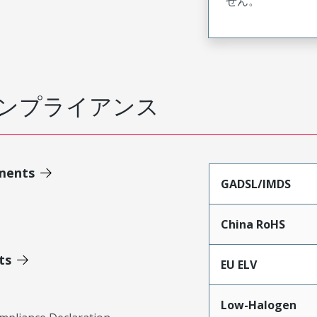
せん。
ンプライアンス
ments
GADSL/IMDS
China RoHS
ts
EU ELV
Low-Halogen