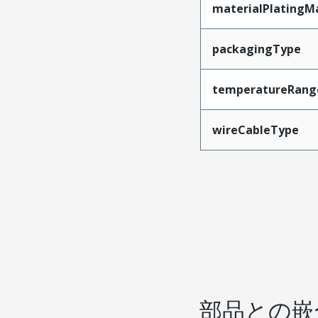
materialPlatingM
packagingType
temperatureRang
wireCableType
部品との嵌