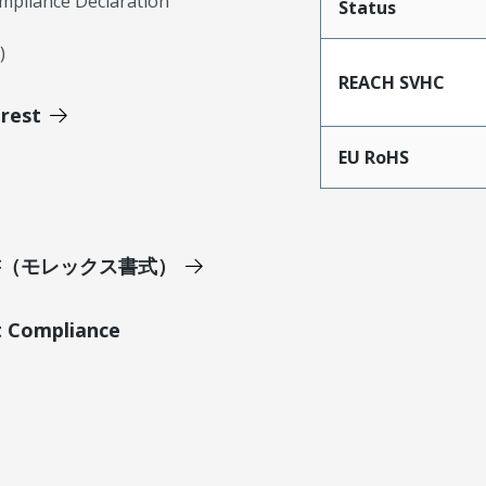
mpliance Declaration
Status
)
REACH SVHC
erest
EU RoHS
明書（モレックス書式）
t Compliance