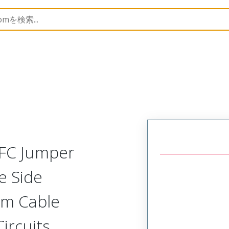
15466
154661413
FFC Jumper
e Side
mm Cable
Circuits