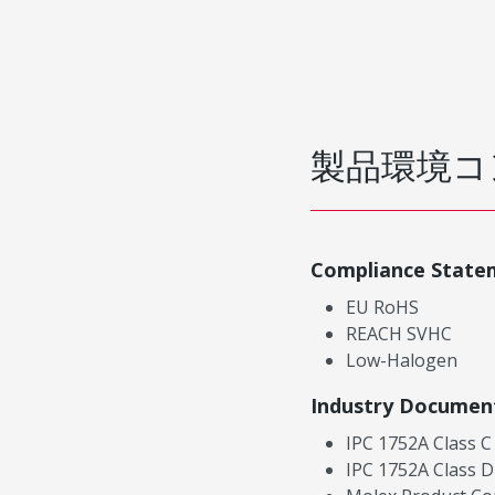
製品環境コ
Compliance State
EU RoHS
REACH SVHC
Low-Halogen
Industry Documen
IPC 1752A Class C
IPC 1752A Class D