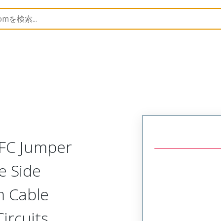
15466
154661222
FFC Jumper
e Side
m Cable
Circuits