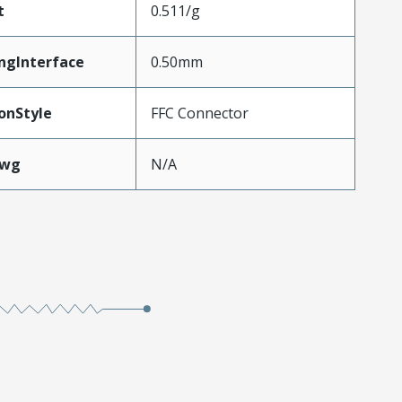
t
0.511/g
ngInterface
0.50mm
onStyle
FFC Connector
Awg
N/A