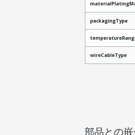
materialPlatingM
packagingType
temperatureRang
wireCableType
部品との嵌