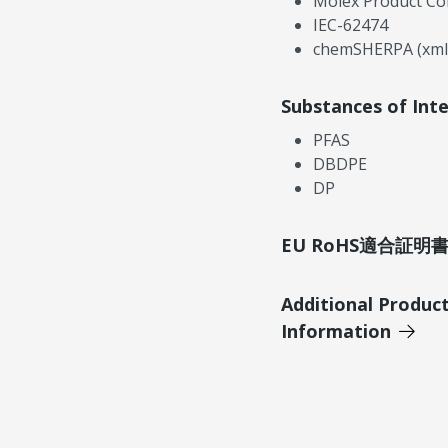
Molex Product Co
IEC-62474
chemSHERPA (xml
Substances of Int
PFAS
DBDPE
DP
EU RoHS適合証
Additional Produc
Information