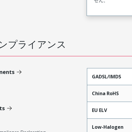
せん。
ンプライアンス
ments
GADSL/IMDS
China RoHS
ts
EU ELV
Low-Halogen