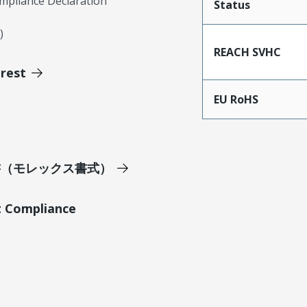
mpliance Declaration
Status
)
REACH SVHC
erest
EU RoHS
明書（モレックス書式）
t Compliance