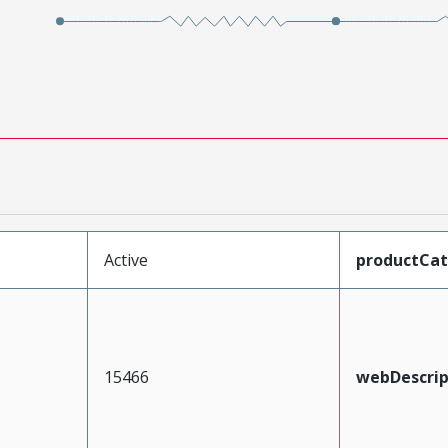
Active
productCa
15466
webDescrip