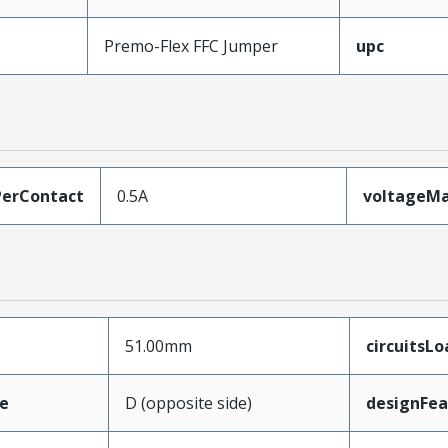
Premo-Flex FFC Jumper
upc
erContact
0.5A
voltageM
51.00mm
circuitsL
e
D (opposite side)
designFea