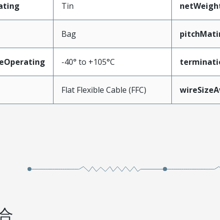
ating
Tin
netWeigh
Bag
pitchMati
eOperating
-40° to +105°C
terminati
Flat Flexible Cable (FFC)
wireSize
合