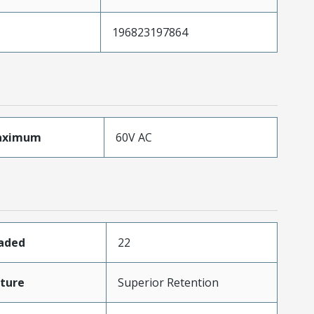
196823197864
aximum
60V AC
oaded
22
ture
Superior Retention