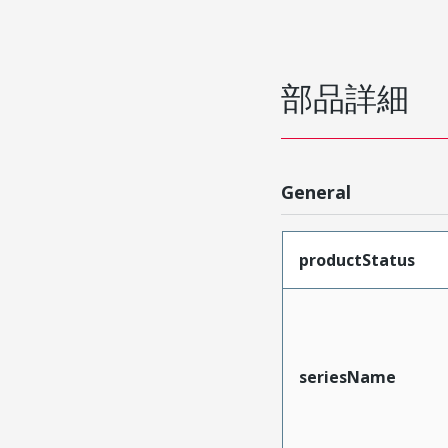
部品詳細
General
productStatus
seriesName