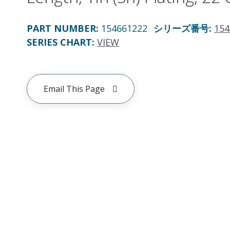
PART NUMBER
:
154661222
シリーズ番号
:
154
SERIES CHART
:
VIEW
Email This Page