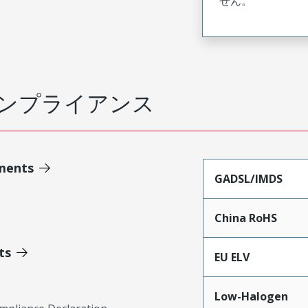
せん。
ンプライアンス
ments
GADSL/IMDS
China RoHS
ts
EU ELV
Low-Halogen