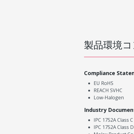
製品環境コ
Compliance State
EU RoHS
REACH SVHC
Low-Halogen
Industry Documen
IPC 1752A Class C
IPC 1752A Class D