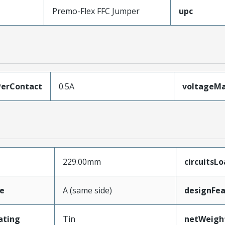
Premo-Flex FFC Jumper
upc
erContact
0.5A
voltageM
229.00mm
circuitsL
e
A (same side)
designFea
ating
Tin
netWeigh