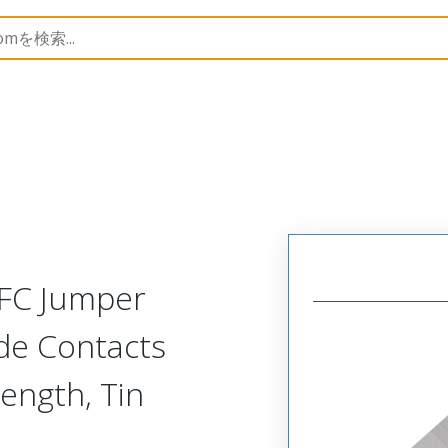
15466
154660905
FFC Jumper
ide Contacts
ength, Tin