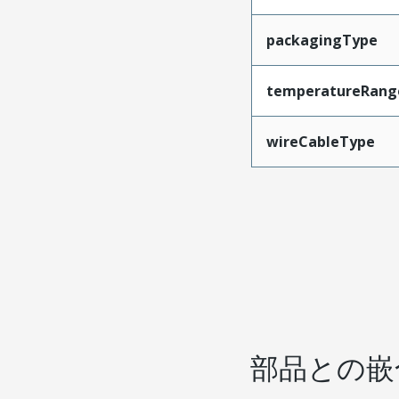
packagingType
temperatureRang
wireCableType
部品との嵌