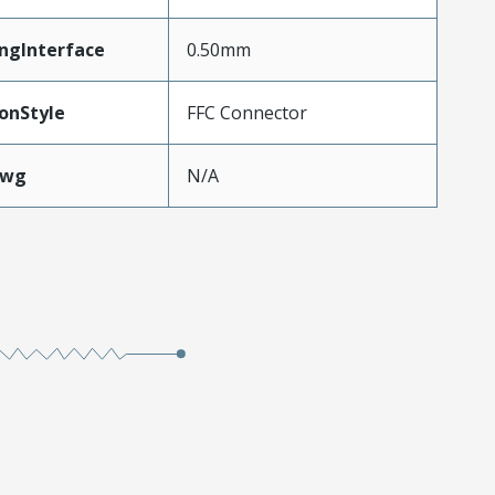
ngInterface
0.50mm
onStyle
FFC Connector
Awg
N/A