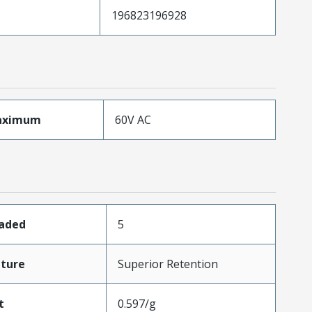
196823196928
aximum
60V AC
oaded
5
ture
Superior Retention
t
0.597/g