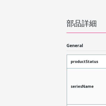
部品詳細
General
productStatus
seriesName