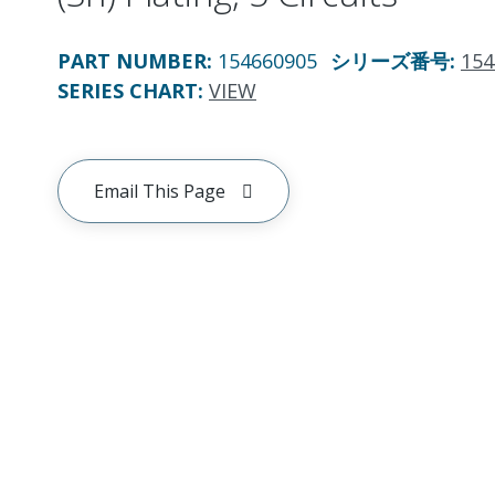
PART NUMBER
:
154660905
シリーズ番号
:
154
SERIES CHART
:
VIEW
Email This Page