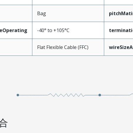
Bag
pitchMati
eOperating
-40° to +105°C
terminati
Flat Flexible Cable (FFC)
wireSize
合