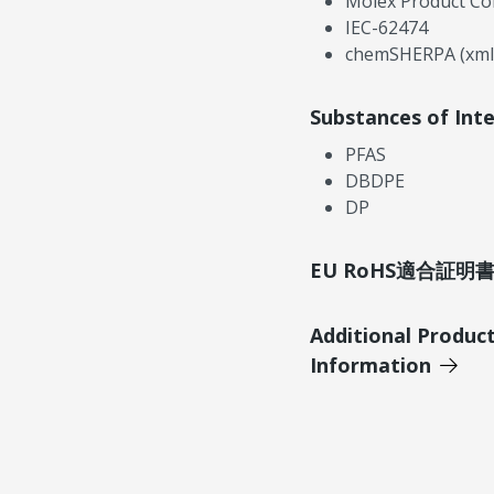
Molex Product Co
IEC-62474
chemSHERPA (xml
Substances of Int
PFAS
DBDPE
DP
EU RoHS適合証
Additional Produc
Information