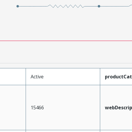
Active
productCa
15466
webDescrip