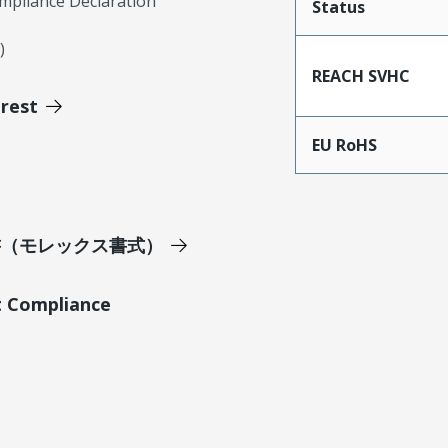
mpliance Declaration
Status
)
REACH SVHC
erest
EU RoHS
明書（モレックス書式）
t Compliance