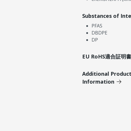
Substances of Int
PFAS
DBDPE
DP
EU RoHS適合証
Additional Produc
Information