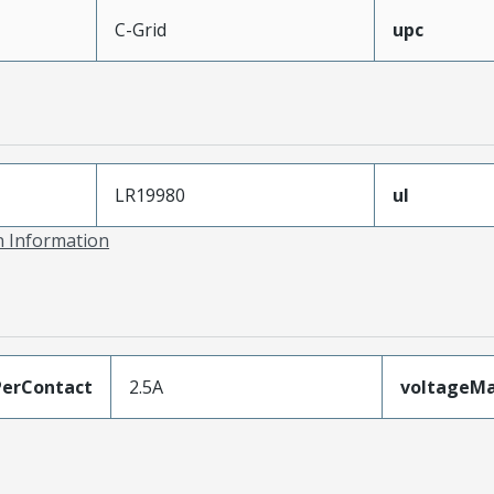
C-Grid
upc
LR19980
ul
on Information
erContact
2.5A
voltageM