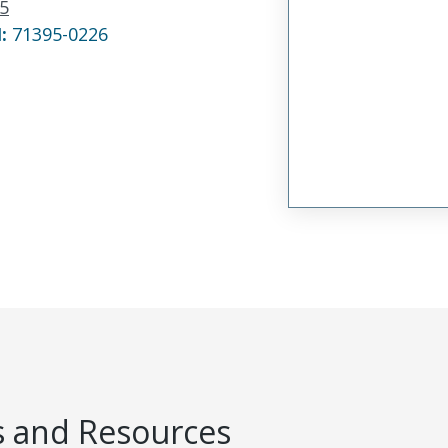
5
N:
71395-0226
 and Resources