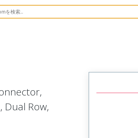
B Headers and Receptacles
71395
15453626
onnector,
, Dual Row,