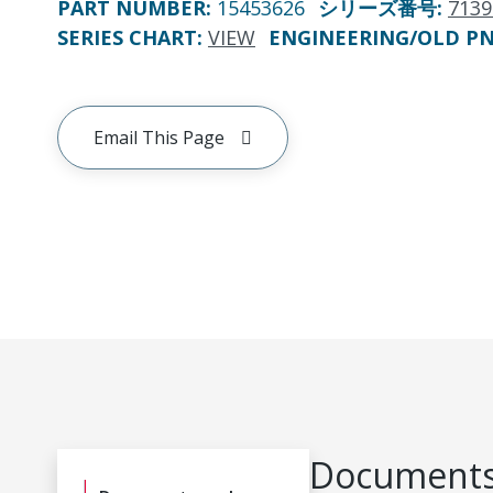
PART NUMBER
:
15453626
シリーズ番号
:
7139
SERIES CHART
:
VIEW
ENGINEERING/OLD P
Email This Page
Documents