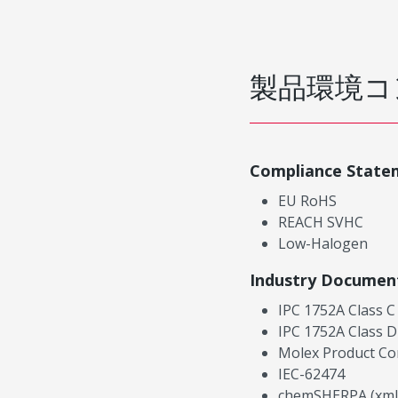
製品環境コ
Compliance State
EU RoHS
REACH SVHC
Low-Halogen
Industry Documen
IPC 1752A Class C
IPC 1752A Class D
Molex Product Co
IEC-62474
chemSHERPA (xml