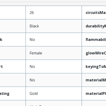
26
circuitsM
Black
durabilit
ak
No
flammabil
Female
glowWireC
rt
No
keyingToM
No
materialM
ating
Gold
materialP