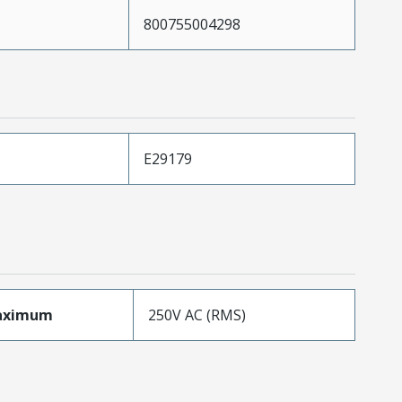
800755004298
E29179
aximum
250V AC (RMS)