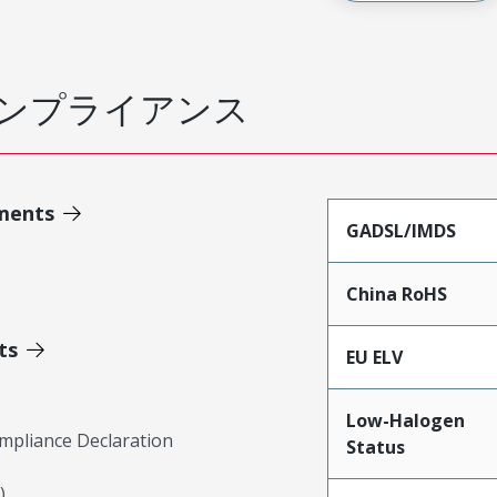
ンプライアンス
ments
GADSL/IMDS
China RoHS
ts
EU ELV
Low-Halogen
mpliance Declaration
Status
)