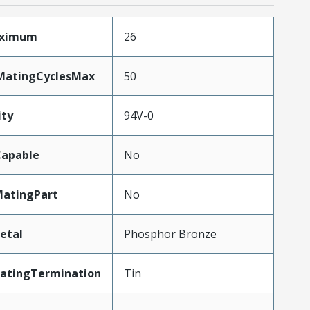
aximum
26
yMatingCyclesMax
50
ity
94V-0
apable
No
atingPart
No
etal
Phosphor Bronze
latingTermination
Tin