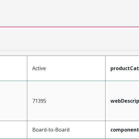
Active
productCa
71395
webDescrip
Board-to-Board
component