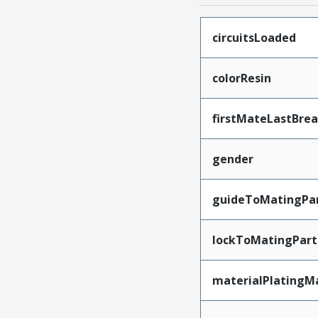
circuitsLoaded
colorResin
firstMateLastBre
gender
guideToMatingPa
lockToMatingPart
materialPlatingM