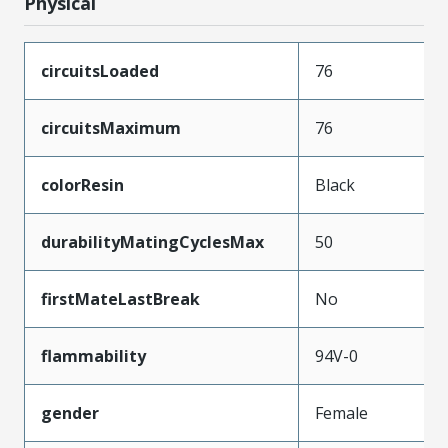
Physical
circuitsLoaded
76
circuitsMaximum
76
colorResin
Black
durabilityMatingCyclesMax
50
firstMateLastBreak
No
flammability
94V-0
gender
Female