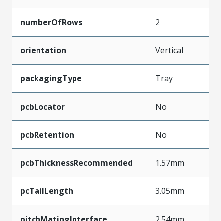
numberOfRows
2
orientation
Vertical
packagingType
Tray
pcbLocator
No
pcbRetention
No
pcbThicknessRecommended
1.57mm
pcTailLength
3.05mm
pitchMatingInterface
2.54mm