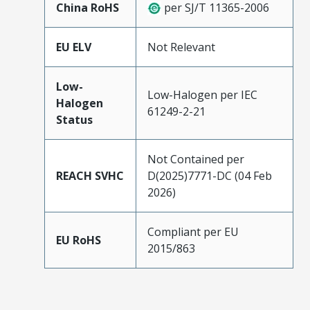
China RoHS
per SJ/T 11365-2006
EU ELV
Not Relevant
Low-
Low-Halogen per IEC
Halogen
61249-2-21
Status
Not Contained per
REACH SVHC
D(2025)7771-DC (04 Feb
2026)
Compliant per EU
EU RoHS
2015/863