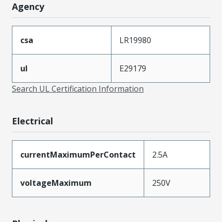
Agency
csa
LR19980
ul
E29179
Search UL Certification Information
Electrical
currentMaximumPerContact
2.5A
voltageMaximum
250V