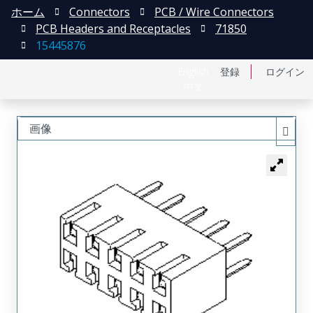
ホーム
Connectors
PCB / Wire Connectors
PCB Headers and Receptacles
71850
15445876
English
登録
ログイン
中文
画像