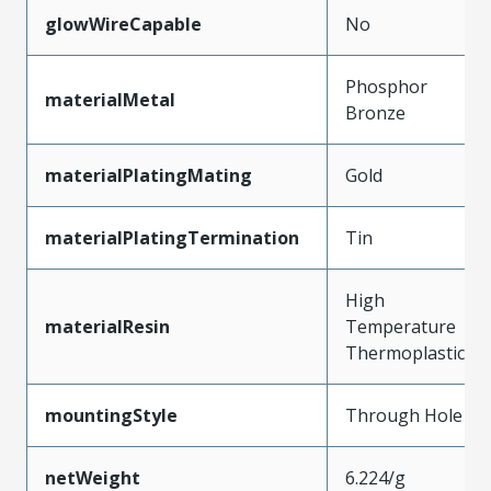
glowWireCapable
No
Phosphor
materialMetal
Bronze
materialPlatingMating
Gold
materialPlatingTermination
Tin
High
materialResin
Temperature
Thermoplastic
mountingStyle
Through Hole
netWeight
6.224/g