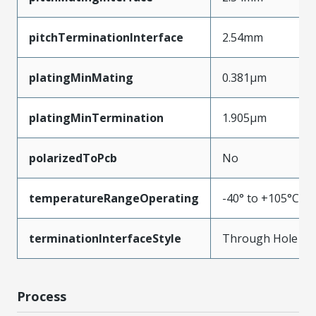
pitchTerminationInterface
2.54mm
platingMinMating
0.381µm
platingMinTermination
1.905µm
polarizedToPcb
No
temperatureRangeOperating
-40° to +105°C
terminationInterfaceStyle
Through Hole
Process