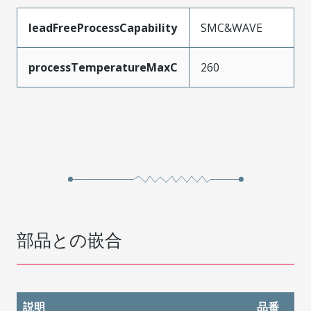
leadFreeProcessCapability
SMC&WAVE
processTemperatureMaxC
260
部品との嵌合
説明
品番