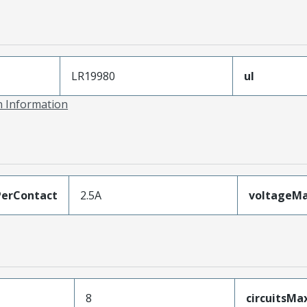
LR19980
ul
on Information
erContact
2.5A
voltageM
8
circuitsM