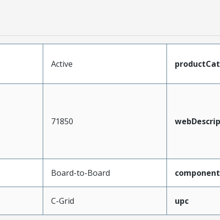
Active
productCa
71850
webDescrip
Board-to-Board
component
C-Grid
upc