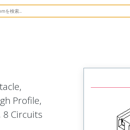
B Headers and Receptacles
71850
15445108
acle,
h Profile,
 8 Circuits