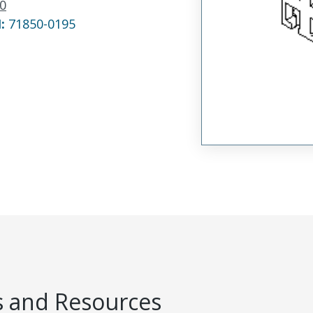
0
N:
71850-0195
 and Resources