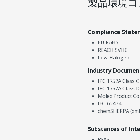
製品環境コ
Compliance State
EU RoHS
REACH SVHC
Low-Halogen
Industry Documen
IPC 1752A Class C
IPC 1752A Class D
Molex Product Co
IEC-62474
chemSHERPA (xml
Substances of Int
PFAS