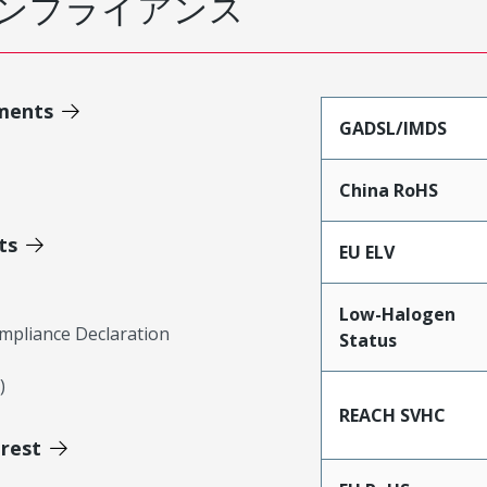
ンプライアンス
ments
GADSL/IMDS
China RoHS
ts
EU ELV
Low-Halogen
mpliance Declaration
Status
)
REACH SVHC
erest