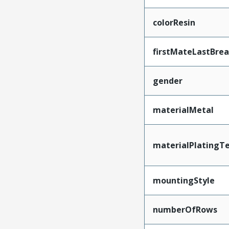
colorResin
firstMateLastBre
gender
materialMetal
materialPlatingT
mountingStyle
numberOfRows