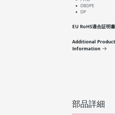
DBDPE
DP
EU RoHS適合証
Additional Produc
Information
部品詳細