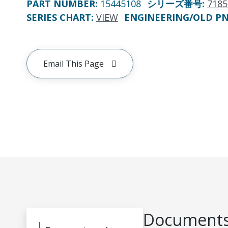
PART NUMBER
:
15445108
シリーズ番号
:
7185
SERIES CHART
:
VIEW
ENGINEERING/OLD P
Email This Page
Documents