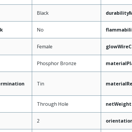
Black
durability
ak
No
flammabili
Female
glowWireC
Phosphor Bronze
materialP
ermination
Tin
materialRe
Through Hole
netWeight
2
orientatio