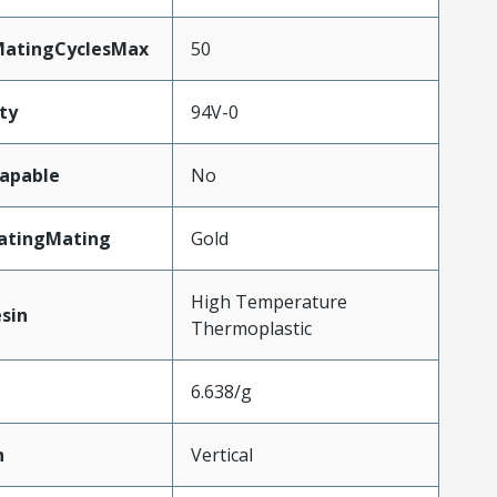
MatingCyclesMax
50
ty
94V-0
apable
No
latingMating
Gold
High Temperature
sin
Thermoplastic
6.638/g
n
Vertical