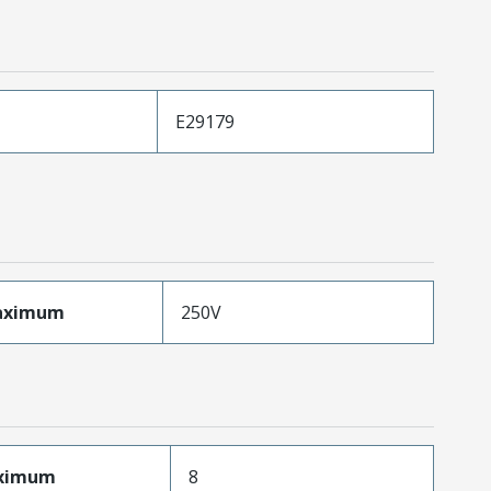
E29179
aximum
250V
aximum
8