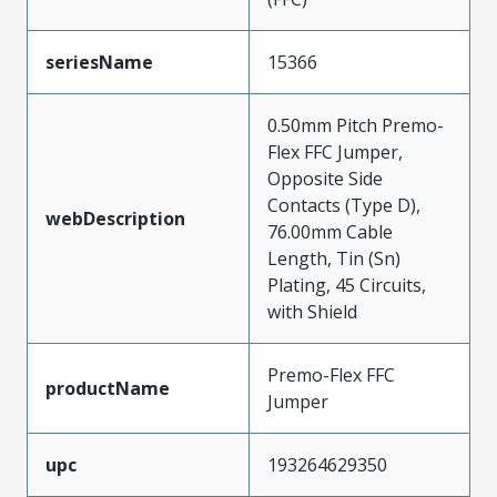
seriesName
15366
0.50mm Pitch Premo-
Flex FFC Jumper,
Opposite Side
Contacts (Type D),
webDescription
76.00mm Cable
Length, Tin (Sn)
Plating, 45 Circuits,
with Shield
Premo-Flex FFC
productName
Jumper
upc
193264629350