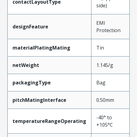
contactLayoutType
side)
EMI
designFeature
Protection
materialPlatingMating
Tin
netWeight
1.145/g
packagingType
Bag
pitchMatingInterface
0.50mm
-40° to
temperatureRangeOperating
+105°C