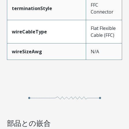
FFC
terminationStyle
Connector
Flat Flexible
wireCableType
Cable (FFC)
wireSizeAwg
N/A
部品との嵌合