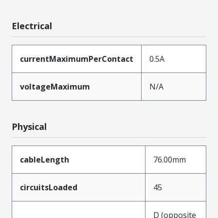
Electrical
currentMaximumPerContact
0.5A
voltageMaximum
N/A
Physical
cableLength
76.00mm
circuitsLoaded
45
D (opposite