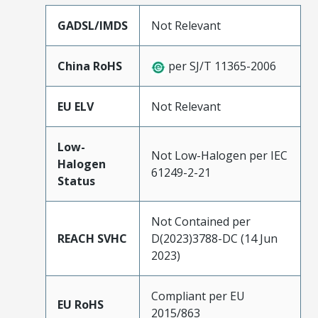
GADSL/IMDS
Not Relevant
China RoHS
per SJ/T 11365-2006
EU ELV
Not Relevant
Low-
Not Low-Halogen per IEC
Halogen
61249-2-21
Status
Not Contained per
REACH SVHC
D(2023)3788-DC (14 Jun
2023)
Compliant per EU
EU RoHS
2015/863