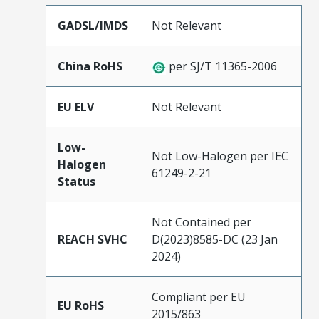
GADSL/IMDS
Not Relevant
China RoHS
per SJ/T 11365-2006
EU ELV
Not Relevant
Low-
Not Low-Halogen per IEC
Halogen
61249-2-21
Status
Not Contained per
REACH SVHC
D(2023)8585-DC (23 Jan
2024)
Compliant per EU
EU RoHS
2015/863