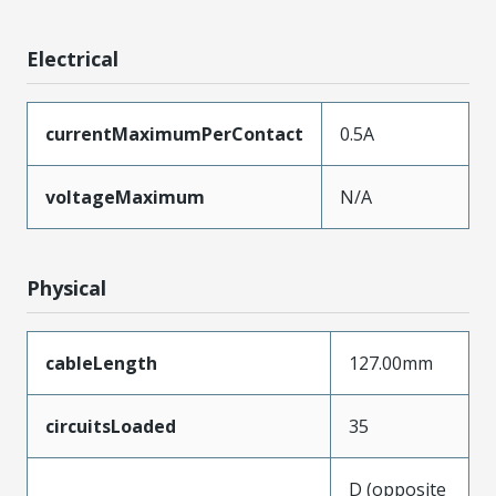
Electrical
currentMaximumPerContact
0.5A
voltageMaximum
N/A
Physical
cableLength
127.00mm
circuitsLoaded
35
D (opposite