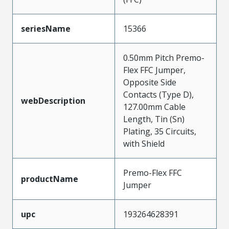
seriesName
15366
0.50mm Pitch Premo-
Flex FFC Jumper,
Opposite Side
Contacts (Type D),
webDescription
127.00mm Cable
Length, Tin (Sn)
Plating, 35 Circuits,
with Shield
Premo-Flex FFC
productName
Jumper
upc
193264628391