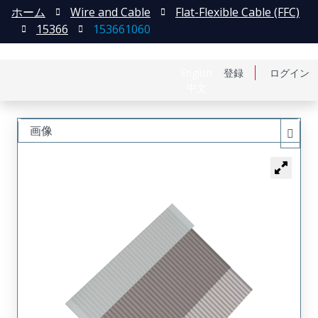
ホーム
Wire and Cable
Flat-Flexible Cable (FFC)
15366
153661060
English
登録
ログイン
中文
画像