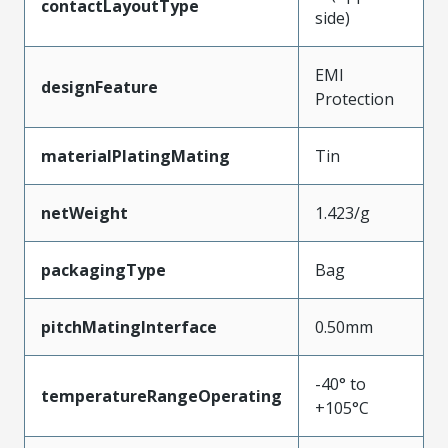
contactLayoutType
side)
EMI
designFeature
Protection
materialPlatingMating
Tin
netWeight
1.423/g
packagingType
Bag
pitchMatingInterface
0.50mm
-40° to
temperatureRangeOperating
+105°C