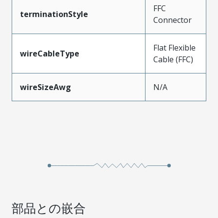
FFC
terminationStyle
Connector
Flat Flexible
wireCableType
Cable (FFC)
wireSizeAwg
N/A
部品との嵌合