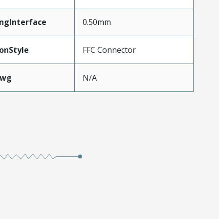
ngInterface
0.50mm
onStyle
FFC Connector
Awg
N/A