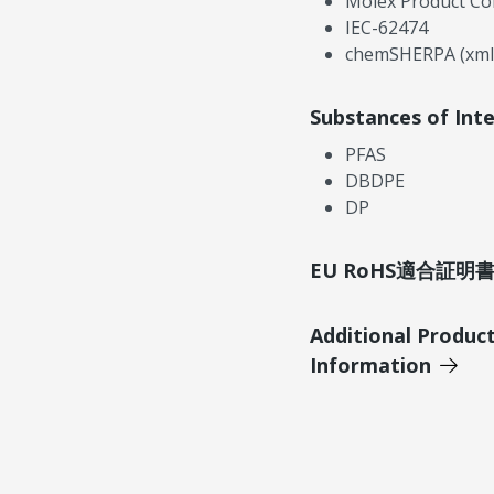
Molex Product Co
IEC-62474
chemSHERPA (xml
Substances of Int
PFAS
DBDPE
DP
EU RoHS適合証
Additional Produc
Information