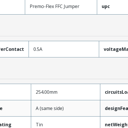
Premo-Flex FFC Jumper
upc
erContact
0.5A
voltageM
254.00mm
circuitsL
e
A (same side)
designFea
ating
Tin
netWeigh