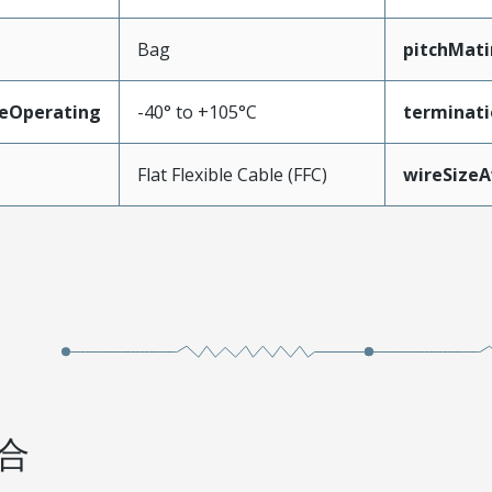
Bag
pitchMati
eOperating
-40° to +105°C
terminati
Flat Flexible Cable (FFC)
wireSize
合