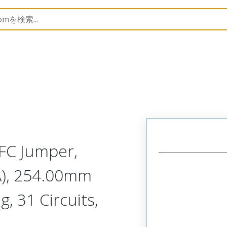
15366
153661027
FC Jumper,
A), 254.00mm
g, 31 Circuits,