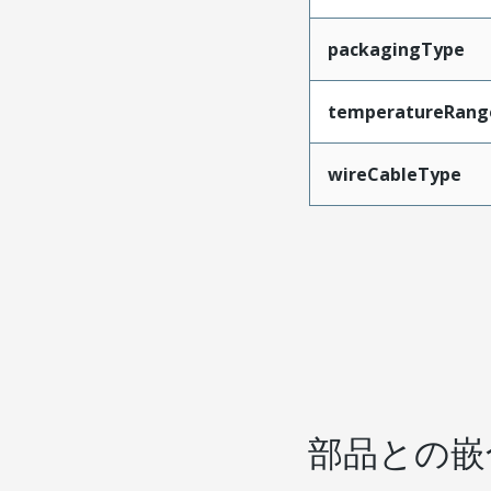
packagingType
temperatureRang
wireCableType
部品との嵌