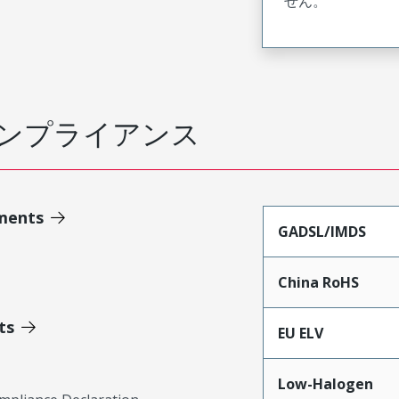
せん。
ンプライアンス
ments
GADSL/IMDS
China RoHS
ts
EU ELV
Low-Halogen