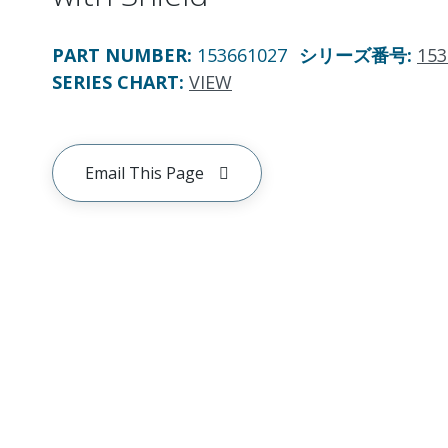
PART NUMBER
:
153661027
シリーズ番号
:
153
SERIES CHART
:
VIEW
Email This Page