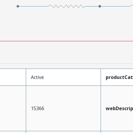
Active
productCa
15366
webDescrip