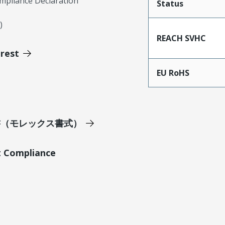
mpliance Declaration
Status
)
REACH SVHC
erest
EU RoHS
明書（モレックス書式）
t Compliance