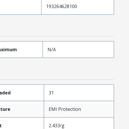
193264628100
aximum
N/A
oaded
31
ture
EMI Protection
t
2.433/g