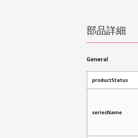
部品詳細
General
productStatus
seriesName