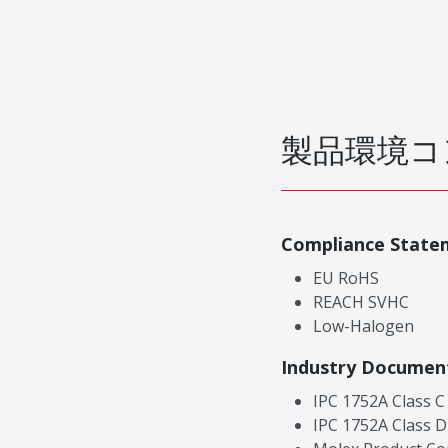
製品環境コ
Compliance State
EU RoHS
REACH SVHC
Low-Halogen
Industry Documen
IPC 1752A Class C
IPC 1752A Class D