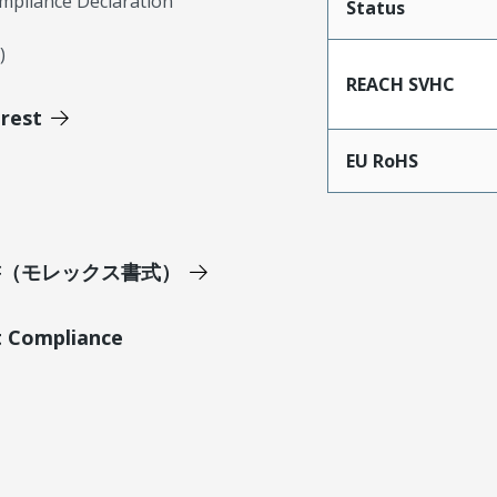
mpliance Declaration
Status
)
REACH SVHC
erest
EU RoHS
明書（モレックス書式）
t Compliance