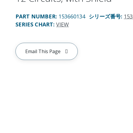
PART NUMBER
:
153660134
シリーズ番号
:
153
SERIES CHART
:
VIEW
Email This Page