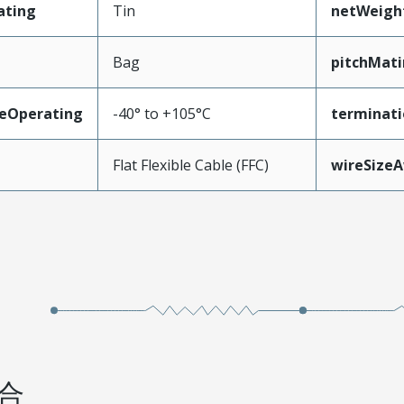
ating
Tin
netWeigh
Bag
pitchMati
eOperating
-40° to +105°C
terminati
Flat Flexible Cable (FFC)
wireSize
合