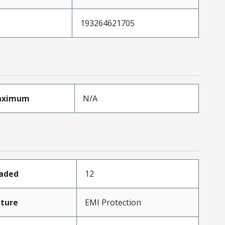
193264621705
aximum
N/A
oaded
12
ture
EMI Protection