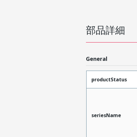
部品詳細
General
productStatus
seriesName