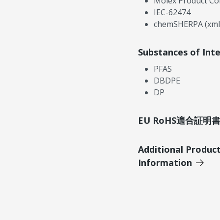
Molex Product Co
IEC-62474
chemSHERPA (xml
Substances of Int
PFAS
DBDPE
DP
EU RoHS適合証
Additional Produc
Information