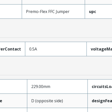
Premo-Flex FFC Jumper
upc
erContact
0.5A
voltageM
229.00mm
circuitsL
e
D (opposite side)
designFea