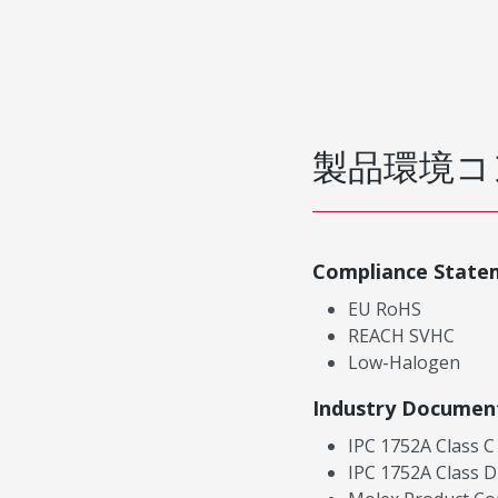
製品環境コ
Compliance State
EU RoHS
REACH SVHC
Low-Halogen
Industry Documen
IPC 1752A Class C
IPC 1752A Class D