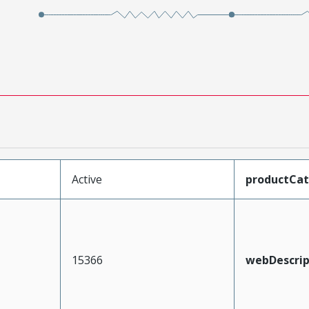
Active
productCa
15366
webDescrip