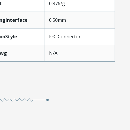
t
0.876/g
ngInterface
0.50mm
onStyle
FFC Connector
Awg
N/A