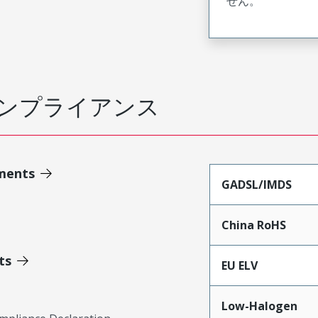
せん。
ンプライアンス
ments
GADSL/IMDS
China RoHS
ts
EU ELV
Low-Halogen