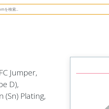
15366
153660134
FC Jumper,
pe D),
(Sn) Plating,