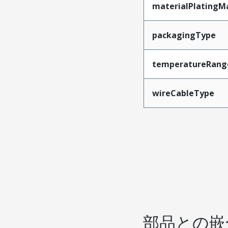
materialPlatingM
packagingType
temperatureRang
wireCableType
部品との嵌