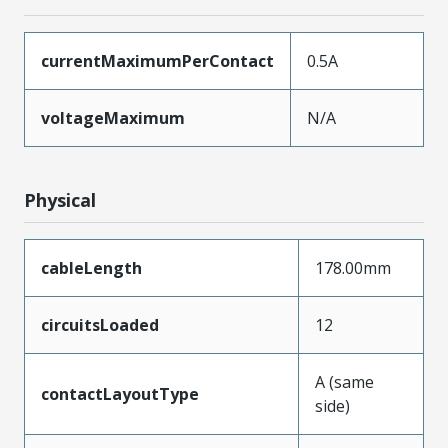
currentMaximumPerContact
0.5A
voltageMaximum
N/A
Physical
cableLength
178.00mm
circuitsLoaded
12
A (same
contactLayoutType
side)