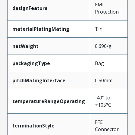
EMI
designFeature
Protection
materialPlatingMating
Tin
netWeight
0.690/g
packagingType
Bag
pitchMatingInterface
0.50mm
-40° to
temperatureRangeOperating
+105°C
FFC
terminationStyle
Connector