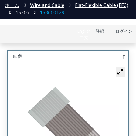
ホーム
Wire and Cable
Flat-Flexible Cable (FFC)
15366
153660129
English
登録
ログイン
中文
画像