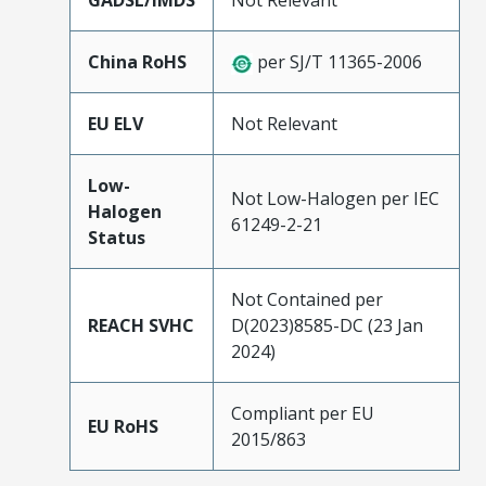
GADSL/IMDS
Not Relevant
China RoHS
per SJ/T 11365-2006
EU ELV
Not Relevant
Low-
Not Low-Halogen per IEC
Halogen
61249-2-21
Status
Not Contained per
REACH SVHC
D(2023)8585-DC (23 Jan
2024)
Compliant per EU
EU RoHS
2015/863