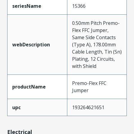
seriesName
15366
0.50mm Pitch Premo-
Flex FFC Jumper,
Same Side Contacts
webDescription
(Type A), 178.00mm
Cable Length, Tin (Sn)
Plating, 12 Circuits,
with Shield
Premo-Flex FFC
productName
Jumper
upc
193264621651
Electrical