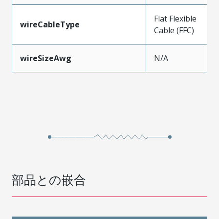
Flat Flexible
wireCableType
Cable (FFC)
wireSizeAwg
N/A
部品との嵌合