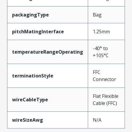
packagingType
Bag
pitchMatingInterface
1.25mm
-40° to
temperatureRangeOperating
+105°C
FFC
terminationStyle
Connector
Flat Flexible
wireCableType
Cable (FFC)
wireSizeAwg
N/A