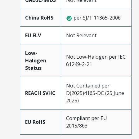
GADSL/IMDS
Not Relevant
China RoHS
per SJ/T 11365-2006
EU ELV
Not Relevant
Low-
Not Low-Halogen per IEC
Halogen
61249-2-21
Status
Not Contained per
REACH SVHC
D(2025)4165-DC (25 June
2025)
Compliant per EU
EU RoHS
2015/863