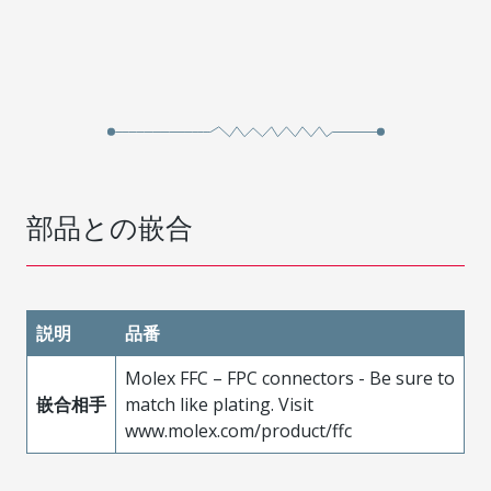
部品との嵌合
説明
品番
Molex FFC – FPC connectors - Be sure to
嵌合相手
match like plating. Visit
www.molex.com/product/ffc