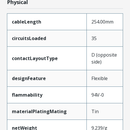
Physical
cableLength
254.00mm
circuitsLoaded
35
D (opposite
contactLayoutType
side)
designFeature
Flexible
flammability
94V-0
materialPlatingMating
Tin
netWeight
9.239/g