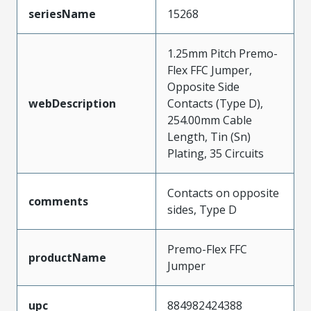
seriesName
15268
1.25mm Pitch Premo-
Flex FFC Jumper,
Opposite Side
webDescription
Contacts (Type D),
254.00mm Cable
Length, Tin (Sn)
Plating, 35 Circuits
Contacts on opposite
comments
sides, Type D
Premo-Flex FFC
productName
Jumper
upc
884982424388