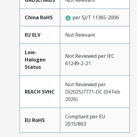
GADSL/IMDS
Not Relevant
China RoHS
per SJ/T 11365-2006
EU ELV
Not Relevant
Low-
Not Reviewed per IEC
Halogen
61249-2-21
Status
Not Reviewed per
REACH SVHC
D(2025)7771-DC (04 Feb
2026)
Compliant per EU
EU RoHS
2015/863