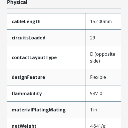
Physical
cableLength
152.00mm
circuitsLoaded
29
D (opposite
contactLayoutType
side)
designFeature
Flexible
flammability
94V-0
materialPlatingMating
Tin
netWeight
4.641/g