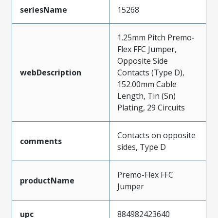
seriesName
15268
1.25mm Pitch Premo-
Flex FFC Jumper,
Opposite Side
webDescription
Contacts (Type D),
152.00mm Cable
Length, Tin (Sn)
Plating, 29 Circuits
Contacts on opposite
comments
sides, Type D
Premo-Flex FFC
productName
Jumper
upc
884982423640