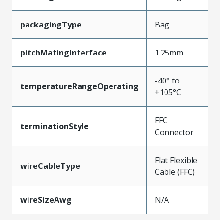
packagingType
Bag
pitchMatingInterface
1.25mm
-40° to
temperatureRangeOperating
+105°C
FFC
terminationStyle
Connector
Flat Flexible
wireCableType
Cable (FFC)
wireSizeAwg
N/A