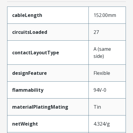
cableLength
152.00mm
circuitsLoaded
27
A (same
contactLayoutType
side)
designFeature
Flexible
flammability
94V-0
materialPlatingMating
Tin
netWeight
4.324/g