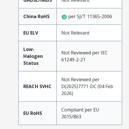
GADSL/IMDS
Not Relevant
China RoHS
per SJ/T 11365-2006
EU ELV
Not Relevant
Low-
Not Reviewed per IEC
Halogen
61249-2-21
Status
Not Reviewed per
REACH SVHC
D(2025)7771-DC (04 Feb
2026)
Compliant per EU
EU RoHS
2015/863