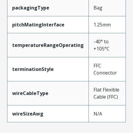
packagingType
Bag
pitchMatingInterface
1.25mm
-40° to
temperatureRangeOperating
+105°C
FFC
terminationStyle
Connector
Flat Flexible
wireCableType
Cable (FFC)
wireSizeAwg
N/A