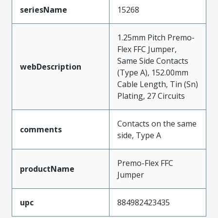
seriesName
15268
1.25mm Pitch Premo-
Flex FFC Jumper,
Same Side Contacts
webDescription
(Type A), 152.00mm
Cable Length, Tin (Sn)
Plating, 27 Circuits
Contacts on the same
comments
side, Type A
Premo-Flex FFC
productName
Jumper
upc
884982423435