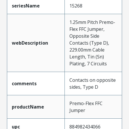
seriesName
15268
1.25mm Pitch Premo-
Flex FFC Jumper,
Opposite Side
webDescription
Contacts (Type D),
229.00mm Cable
Length, Tin (Sn)
Plating, 7 Circuits
Contacts on opposite
comments
sides, Type D
Premo-Flex FFC
productName
Jumper
upc
884982434066