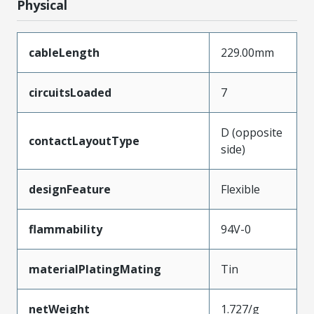
Physical
cableLength
229.00mm
circuitsLoaded
7
D (opposite
contactLayoutType
side)
designFeature
Flexible
flammability
94V-0
materialPlatingMating
Tin
netWeight
1.727/g