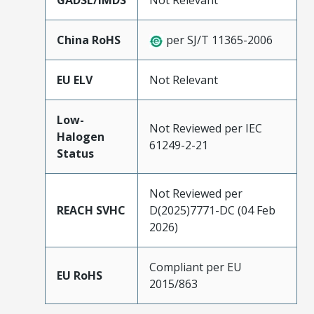
GADSL/IMDS
Not Relevant
China RoHS
per SJ/T 11365-2006
EU ELV
Not Relevant
Low-
Not Reviewed per IEC
Halogen
61249-2-21
Status
Not Reviewed per
REACH SVHC
D(2025)7771-DC (04 Feb
2026)
Compliant per EU
EU RoHS
2015/863