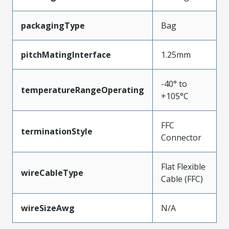
packagingType
Bag
pitchMatingInterface
1.25mm
-40° to
temperatureRangeOperating
+105°C
FFC
terminationStyle
Connector
Flat Flexible
wireCableType
Cable (FFC)
wireSizeAwg
N/A