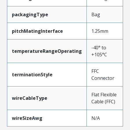
packagingType
Bag
pitchMatingInterface
1.25mm
-40° to
temperatureRangeOperating
+105°C
FFC
terminationStyle
Connector
Flat Flexible
wireCableType
Cable (FFC)
wireSizeAwg
N/A