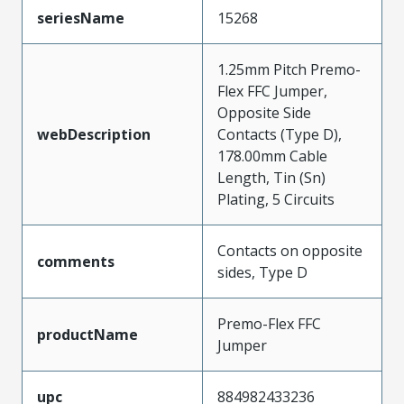
seriesName
15268
1.25mm Pitch Premo-
Flex FFC Jumper,
Opposite Side
webDescription
Contacts (Type D),
178.00mm Cable
Length, Tin (Sn)
Plating, 5 Circuits
Contacts on opposite
comments
sides, Type D
Premo-Flex FFC
productName
Jumper
upc
884982433236