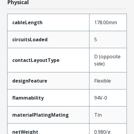
Physical
cableLength
178.00mm
circuitsLoaded
5
D (opposite
contactLayoutType
side)
designFeature
Flexible
flammability
94V-0
materialPlatingMating
Tin
netWeight
0.980/g