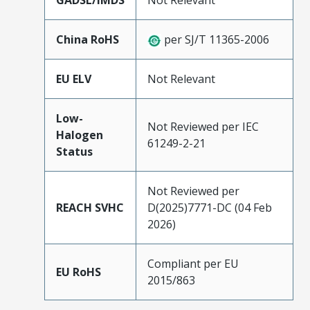
GADSL/IMDS
Not Relevant
China RoHS
per SJ/T 11365-2006
EU ELV
Not Relevant
Low-
Not Reviewed per IEC
Halogen
61249-2-21
Status
Not Reviewed per
REACH SVHC
D(2025)7771-DC (04 Feb
2026)
Compliant per EU
EU RoHS
2015/863