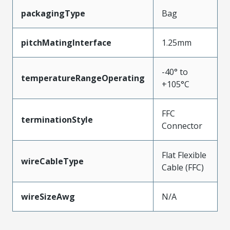
packagingType
Bag
pitchMatingInterface
1.25mm
-40° to
temperatureRangeOperating
+105°C
FFC
terminationStyle
Connector
Flat Flexible
wireCableType
Cable (FFC)
wireSizeAwg
N/A