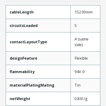
cableLength
152.00mm
circuitsLoaded
5
A (same
contactLayoutType
side)
designFeature
Flexible
flammability
94V-0
materialPlatingMating
Tin
netWeight
0.841/g