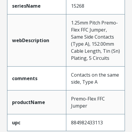
seriesName
15268
1.25mm Pitch Premo-
Flex FFC Jumper,
Same Side Contacts
webDescription
(Type A), 152.00mm
Cable Length, Tin (Sn)
Plating, 5 Circuits
Contacts on the same
comments
side, Type A
Premo-Flex FFC
productName
Jumper
upc
884982433113