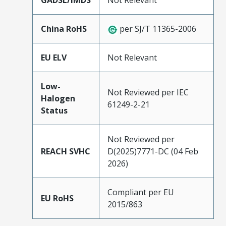
GADSL/IMDS
Not Relevant
China RoHS
per SJ/T 11365-2006
EU ELV
Not Relevant
Low-
Not Reviewed per IEC
Halogen
61249-2-21
Status
Not Reviewed per
REACH SVHC
D(2025)7771-DC (04 Feb
2026)
Compliant per EU
EU RoHS
2015/863