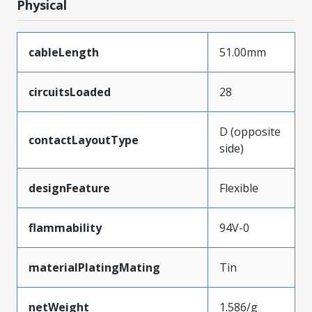
Physical
cableLength
51.00mm
circuitsLoaded
28
D (opposite
contactLayoutType
side)
designFeature
Flexible
flammability
94V-0
materialPlatingMating
Tin
netWeight
1.586/g