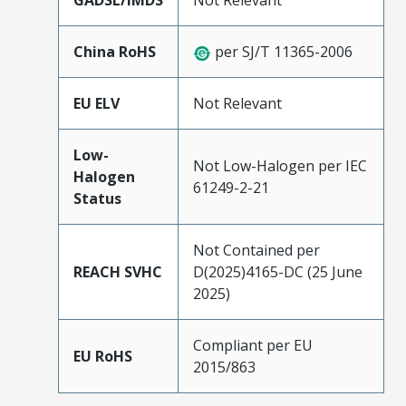
GADSL/IMDS
Not Relevant
China RoHS
per SJ/T 11365-2006
EU ELV
Not Relevant
Low-
Not Low-Halogen per IEC
Halogen
61249-2-21
Status
Not Contained per
REACH SVHC
D(2025)4165-DC (25 June
2025)
Compliant per EU
EU RoHS
2015/863