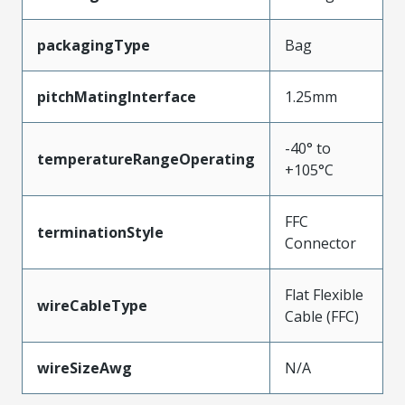
packagingType
Bag
pitchMatingInterface
1.25mm
-40° to
temperatureRangeOperating
+105°C
FFC
terminationStyle
Connector
Flat Flexible
wireCableType
Cable (FFC)
wireSizeAwg
N/A