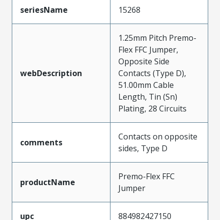
seriesName
15268
1.25mm Pitch Premo-
Flex FFC Jumper,
Opposite Side
webDescription
Contacts (Type D),
51.00mm Cable
Length, Tin (Sn)
Plating, 28 Circuits
Contacts on opposite
comments
sides, Type D
Premo-Flex FFC
productName
Jumper
upc
884982427150