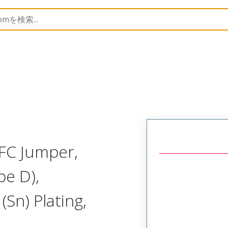
15268
152680238
FC Jumper,
pe D),
Sn) Plating,