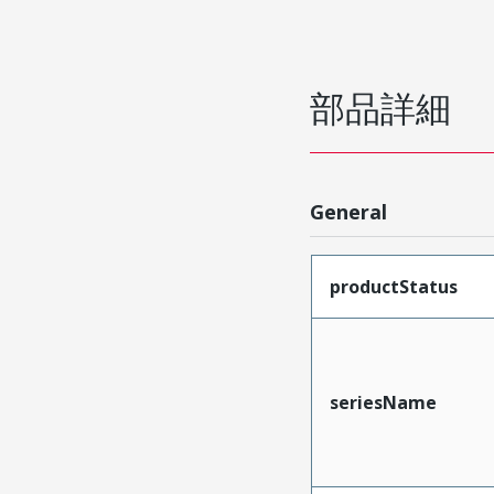
部品詳細
General
productStatus
seriesName