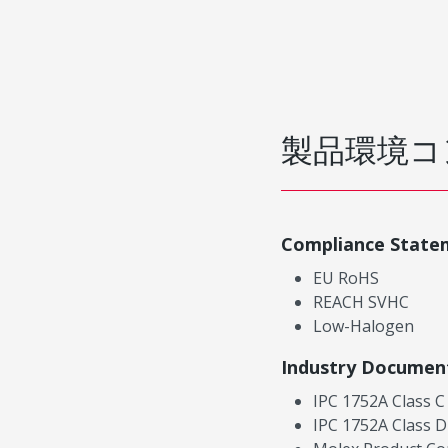
製品環境コ
Compliance State
EU RoHS
REACH SVHC
Low-Halogen
Industry Documen
IPC 1752A Class C
IPC 1752A Class D