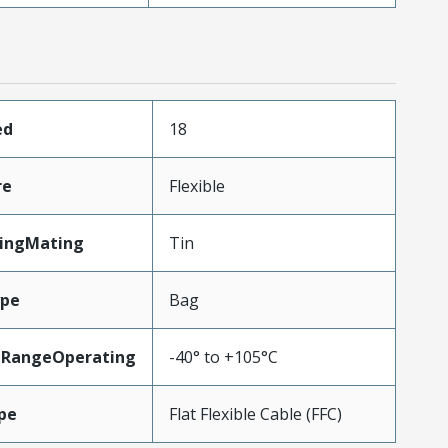
ed
18
re
Flexible
tingMating
Tin
ype
Bag
eRangeOperating
-40° to +105°C
pe
Flat Flexible Cable (FFC)