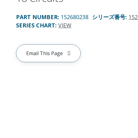
PART NUMBER
:
152680238
シリーズ番号
:
152
SERIES CHART
:
VIEW
Email This Page