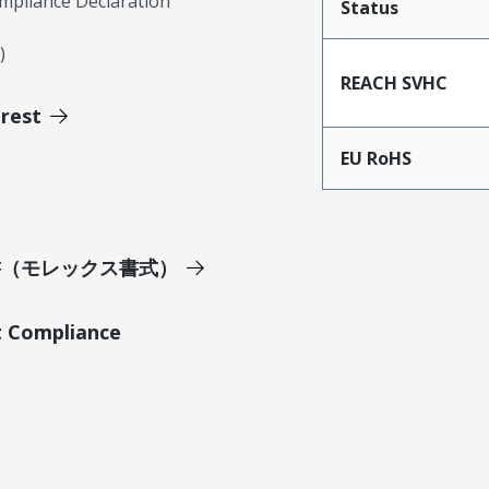
mpliance Declaration
Status
)
REACH SVHC
erest
EU RoHS
明書（モレックス書式）
t Compliance