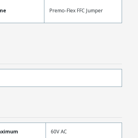
me
Premo-Flex FFC Jumper
aximum
60V AC