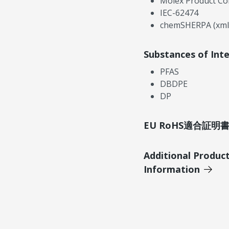
Molex Product Co
IEC-62474
chemSHERPA (xml
Substances of Int
PFAS
DBDPE
DP
EU RoHS適合証
Additional Produc
Information