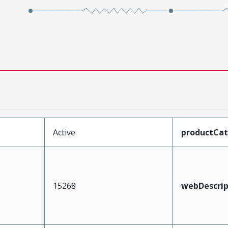
Active
productCa
15268
webDescrip