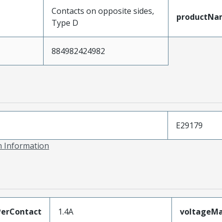
Contacts on opposite sides,
productNa
Type D
884982424982
E29179
on Information
erContact
1.4A
voltageM