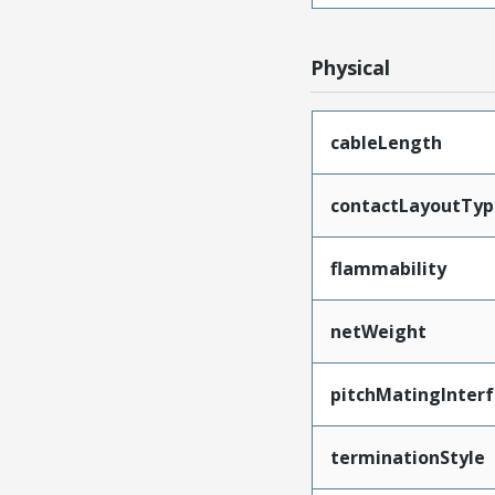
Physical
cableLength
contactLayoutTyp
flammability
netWeight
pitchMatingInter
terminationStyle