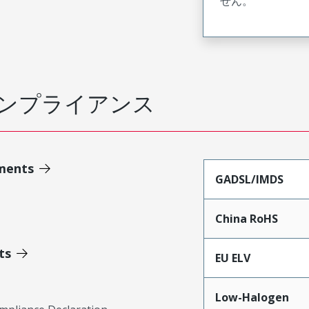
せん。
ンプライアンス
ments
GADSL/IMDS
China RoHS
ts
EU ELV
Low-Halogen