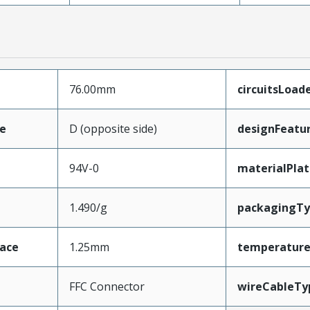
76.00mm
circuitsLoad
e
D (opposite side)
designFeatu
94V-0
materialPla
1.490/g
packagingT
face
1.25mm
temperatur
FFC Connector
wireCableTy