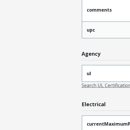
comments
upc
Agency
ul
Search UL Certificati
Electrical
currentMaximumP