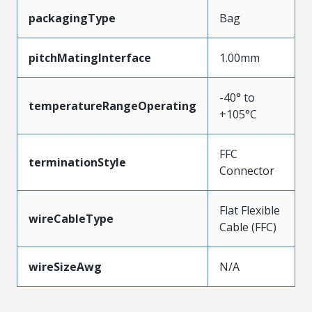
packagingType
Bag
pitchMatingInterface
1.00mm
-40° to
temperatureRangeOperating
+105°C
FFC
terminationStyle
Connector
Flat Flexible
wireCableType
Cable (FFC)
wireSizeAwg
N/A