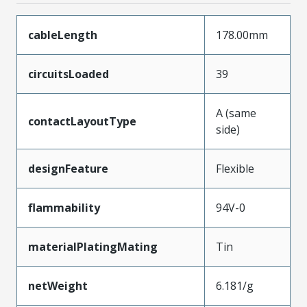
cableLength
178.00mm
circuitsLoaded
39
A (same
contactLayoutType
side)
designFeature
Flexible
flammability
94V-0
materialPlatingMating
Tin
netWeight
6.181/g