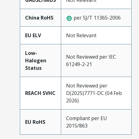
GADSL/IMDS
Not Relevant
China RoHS
per SJ/T 11365-2006
EU ELV
Not Relevant
Low-
Not Reviewed per IEC
Halogen
61249-2-21
Status
Not Reviewed per
REACH SVHC
D(2025)7771-DC (04 Feb
2026)
Compliant per EU
EU RoHS
2015/863