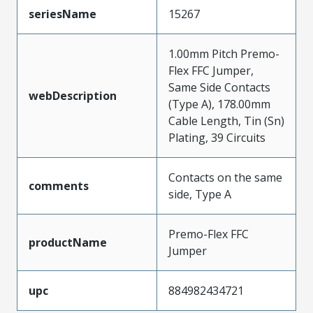
seriesName
15267
1.00mm Pitch Premo-
Flex FFC Jumper,
Same Side Contacts
webDescription
(Type A), 178.00mm
Cable Length, Tin (Sn)
Plating, 39 Circuits
Contacts on the same
comments
side, Type A
Premo-Flex FFC
productName
Jumper
upc
884982434721