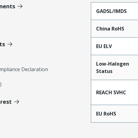
ments
GADSL/IMDS
China RoHS
ts
EU ELV
Low-Halogen
mpliance Declaration
Status
)
REACH SVHC
erest
EU RoHS