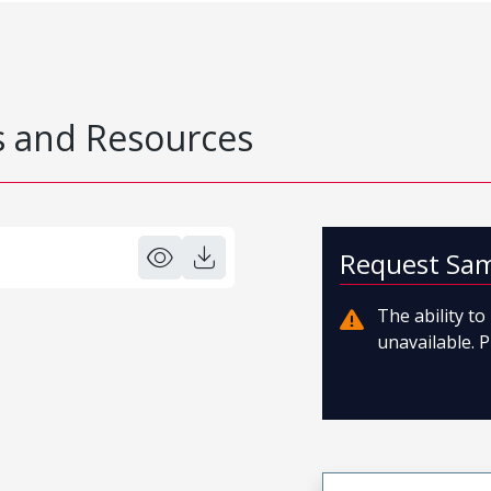
 and Resources
Request Sa
The ability t
unavailable. P