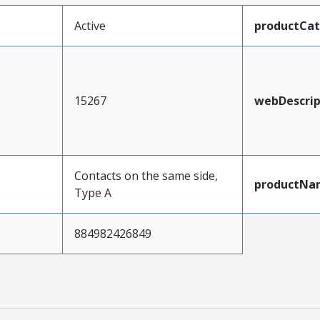
Active
productCa
15267
webDescrip
Contacts on the same side,
productNa
Type A
884982426849