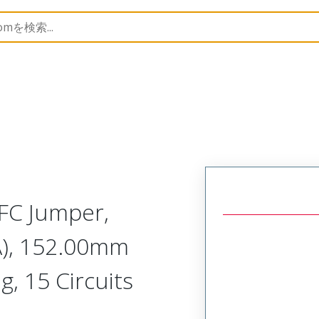
15267
152670843
FC Jumper,
A), 152.00mm
g, 15 Circuits