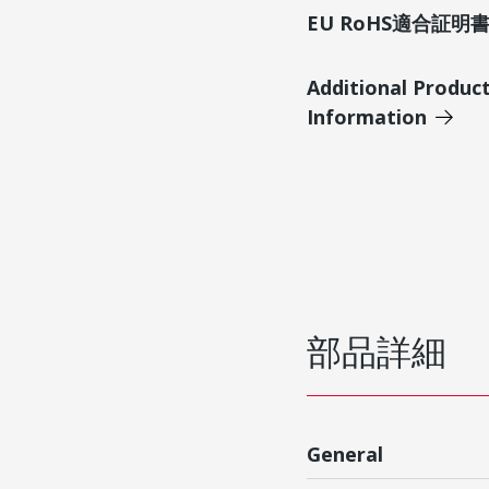
EU RoHS適合証
Additional Produc
Information
部品詳細
General