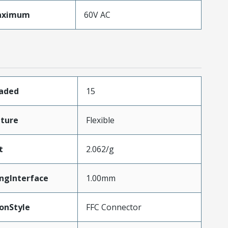
aximum
60V AC
oaded
15
ture
Flexible
t
2.062/g
ngInterface
1.00mm
onStyle
FFC Connector