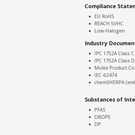
Compliance State
EU RoHS
REACH SVHC
Low-Halogen
Industry Documen
IPC 1752A Class C
IPC 1752A Class D
Molex Product Co
IEC-62474
chemSHERPA (xml
Substances of Int
PFAS
DBDPE
DP