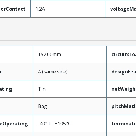
erContact
1.2A
voltageM
152.00mm
circuitsL
e
A (same side)
designFea
ating
Tin
netWeigh
Bag
pitchMati
eOperating
-40° to +105°C
terminati