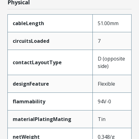
Physical
cableLength
51.00mm
circuitsLoaded
7
D (opposite
contactLayoutType
side)
designFeature
Flexible
flammability
94V-0
materialPlatingMating
Tin
netWeight
0.348/g