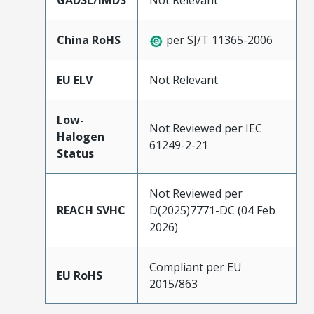
GADSL/IMDS
Not Relevant
China RoHS
per SJ/T 11365-2006
EU ELV
Not Relevant
Low-
Not Reviewed per IEC
Halogen
61249-2-21
Status
Not Reviewed per
REACH SVHC
D(2025)7771-DC (04 Feb
2026)
Compliant per EU
EU RoHS
2015/863