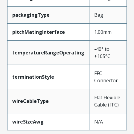
packagingType
Bag
pitchMatingInterface
1.00mm
-40° to
temperatureRangeOperating
+105°C
FFC
terminationStyle
Connector
Flat Flexible
wireCableType
Cable (FFC)
wireSizeAwg
N/A