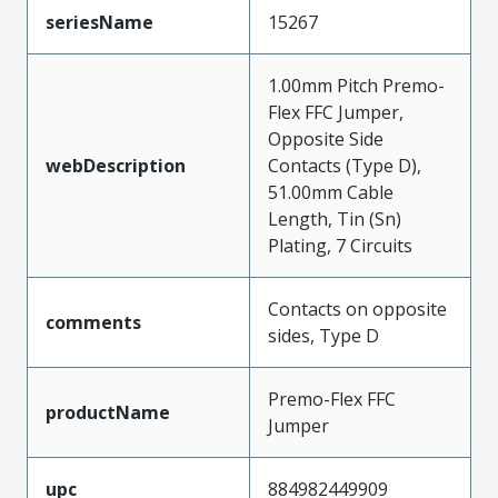
seriesName
15267
1.00mm Pitch Premo-
Flex FFC Jumper,
Opposite Side
webDescription
Contacts (Type D),
51.00mm Cable
Length, Tin (Sn)
Plating, 7 Circuits
Contacts on opposite
comments
sides, Type D
Premo-Flex FFC
productName
Jumper
upc
884982449909