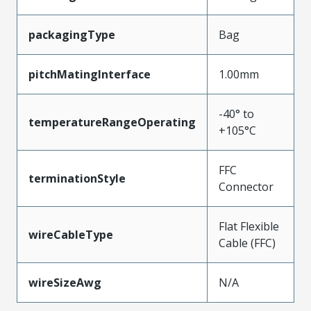
packagingType
Bag
pitchMatingInterface
1.00mm
-40° to
temperatureRangeOperating
+105°C
FFC
terminationStyle
Connector
Flat Flexible
wireCableType
Cable (FFC)
wireSizeAwg
N/A