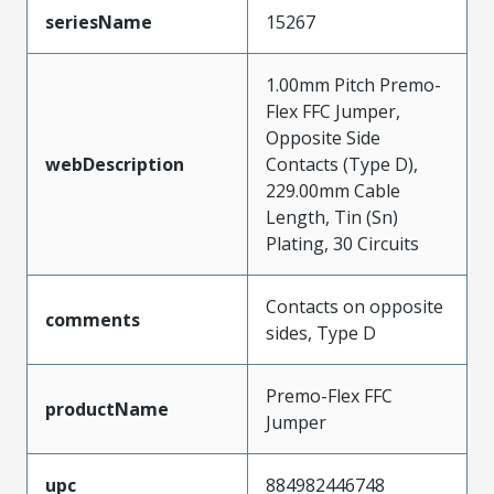
seriesName
15267
1.00mm Pitch Premo-
Flex FFC Jumper,
Opposite Side
webDescription
Contacts (Type D),
229.00mm Cable
Length, Tin (Sn)
Plating, 30 Circuits
Contacts on opposite
comments
sides, Type D
Premo-Flex FFC
productName
Jumper
upc
884982446748