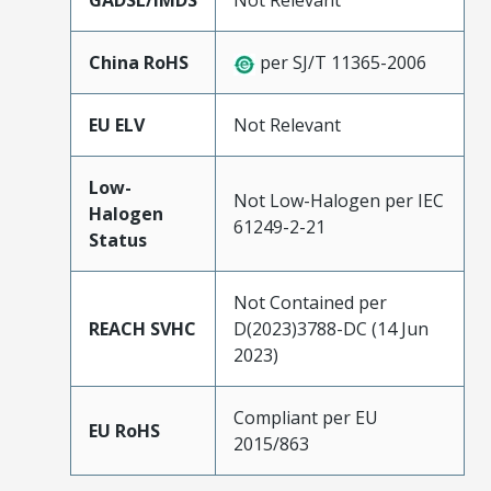
GADSL/IMDS
Not Relevant
China RoHS
per SJ/T 11365-2006
EU ELV
Not Relevant
Low-
Not Low-Halogen per IEC
Halogen
61249-2-21
Status
Not Contained per
REACH SVHC
D(2023)3788-DC (14 Jun
2023)
Compliant per EU
EU RoHS
2015/863