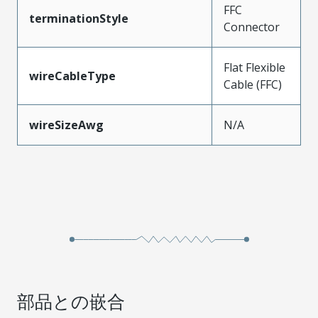
FFC
terminationStyle
Connector
Flat Flexible
wireCableType
Cable (FFC)
wireSizeAwg
N/A
部品との嵌合