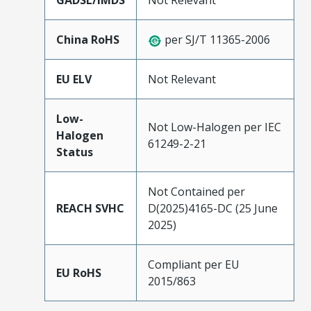
GADSL/IMDS
Not Relevant
China RoHS
per SJ/T 11365-2006
EU ELV
Not Relevant
Low-
Not Low-Halogen per IEC
Halogen
61249-2-21
Status
Not Contained per
REACH SVHC
D(2025)4165-DC (25 June
2025)
Compliant per EU
EU RoHS
2015/863