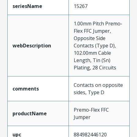
seriesName
15267
1.00mm Pitch Premo-
Flex FFC Jumper,
Opposite Side
webDescription
Contacts (Type D),
102.00mm Cable
Length, Tin (Sn)
Plating, 28 Circuits
Contacts on opposite
comments
sides, Type D
Premo-Flex FFC
productName
Jumper
upc
884982446120