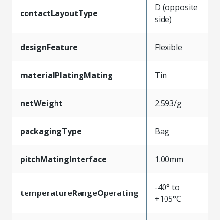
D (opposite
contactLayoutType
side)
designFeature
Flexible
materialPlatingMating
Tin
netWeight
2.593/g
packagingType
Bag
pitchMatingInterface
1.00mm
-40° to
temperatureRangeOperating
+105°C