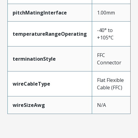
pitchMatingInterface
1.00mm
-40° to
temperatureRangeOperating
+105°C
FFC
terminationStyle
Connector
Flat Flexible
wireCableType
Cable (FFC)
wireSizeAwg
N/A