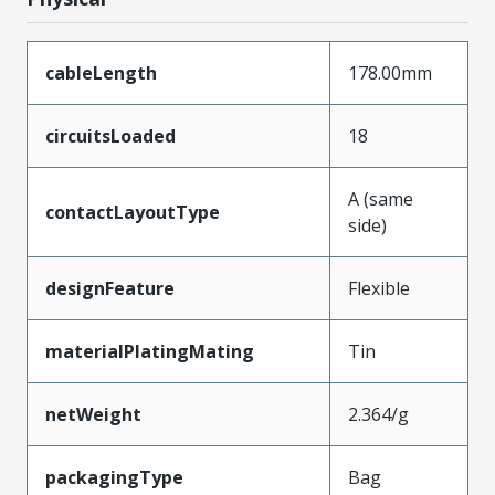
cableLength
178.00mm
circuitsLoaded
18
A (same
contactLayoutType
side)
designFeature
Flexible
materialPlatingMating
Tin
netWeight
2.364/g
packagingType
Bag