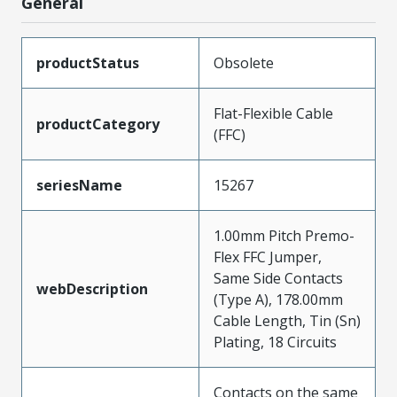
General
productStatus
Obsolete
Flat-Flexible Cable
productCategory
(FFC)
seriesName
15267
1.00mm Pitch Premo-
Flex FFC Jumper,
Same Side Contacts
webDescription
(Type A), 178.00mm
Cable Length, Tin (Sn)
Plating, 18 Circuits
Contacts on the same