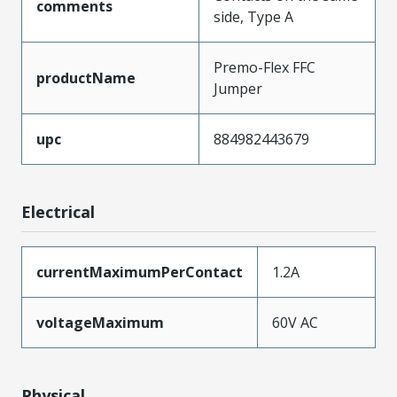
comments
side, Type A
Premo-Flex FFC
productName
Jumper
upc
884982443679
Electrical
currentMaximumPerContact
1.2A
voltageMaximum
60V AC
Physical