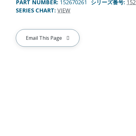
PART NUMBER
:
152670261
シリーズ番号
:
152
SERIES CHART
:
VIEW
Email This Page