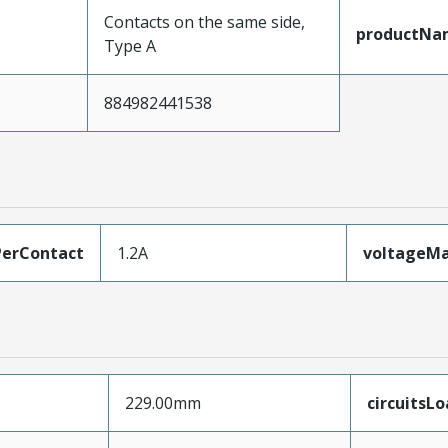
Contacts on the same side,
productNa
Type A
884982441538
erContact
1.2A
voltageM
229.00mm
circuitsL