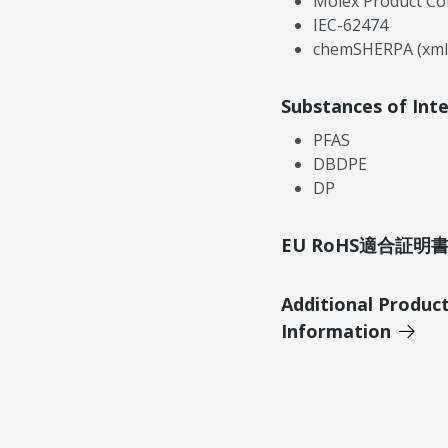
Molex Product Co
IEC-62474
chemSHERPA (xml
Substances of Int
PFAS
DBDPE
DP
EU RoHS適合証
Additional Produc
Information