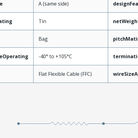
e
A (same side)
designFea
ating
Tin
netWeigh
Bag
pitchMati
eOperating
-40° to +105°C
terminati
Flat Flexible Cable (FFC)
wireSize