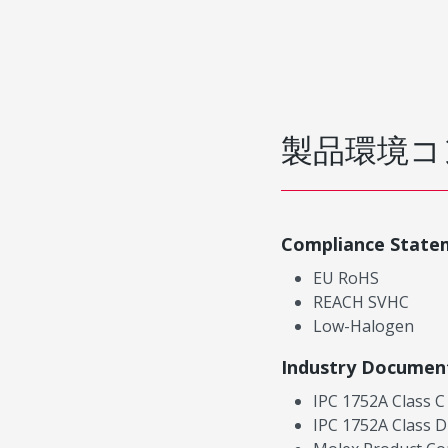
製品環境コ
Compliance State
EU RoHS
REACH SVHC
Low-Halogen
Industry Documen
IPC 1752A Class C
IPC 1752A Class D