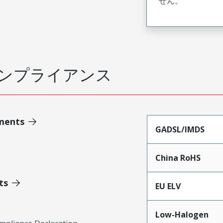
せん。
ンプライアンス
ments
GADSL/IMDS
China RoHS
ts
EU ELV
Low-Halogen