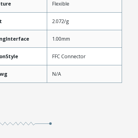
ture
Flexible
t
2.072/g
ngInterface
1.00mm
onStyle
FFC Connector
Awg
N/A