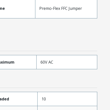
me
Premo-Flex FFC Jumper
aximum
60V AC
oaded
10