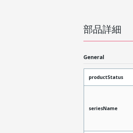
部品詳細
General
productStatus
seriesName