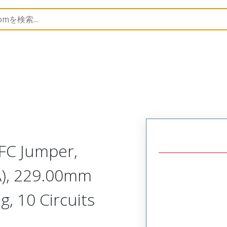
15267
152670261
FC Jumper,
A), 229.00mm
g, 10 Circuits