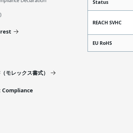
mpliance Declaration
Status
)
REACH SVHC
erest
EU RoHS
明書（モレックス書式）
t Compliance