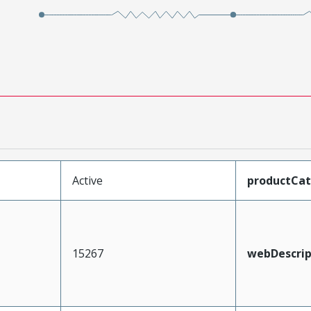
Active
productCa
15267
webDescrip