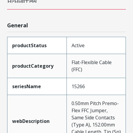
General
productStatus
Active
Flat-Flexible Cable
productCategory
(FFC)
seriesName
15266
0.50mm Pitch Premo-
Flex FFC Jumper,
Same Side Contacts
webDescription
(Type A), 152.00mm
Cable Length, Tin (Sn)