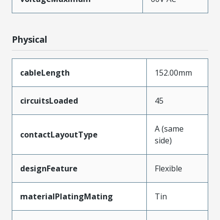
Physical
cableLength
152.00mm
circuitsLoaded
45
A (same
contactLayoutType
side)
designFeature
Flexible
materialPlatingMating
Tin