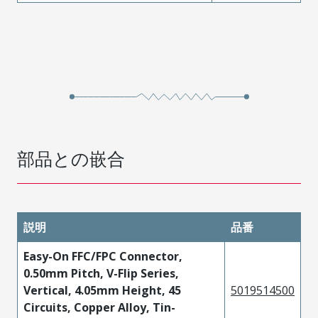
部品との嵌合
説明
品番
Easy-On FFC/FPC Connector,
0.50mm Pitch, V-Flip Series,
Vertical, 4.05mm Height, 45
5019514500
Circuits, Copper Alloy, Tin-