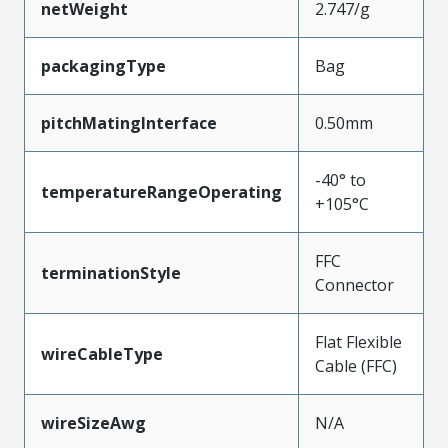
netWeight
2.747/g
packagingType
Bag
pitchMatingInterface
0.50mm
-40° to
temperatureRangeOperating
+105°C
FFC
terminationStyle
Connector
Flat Flexible
wireCableType
Cable (FFC)
wireSizeAwg
N/A