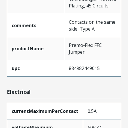
Plating, 45 Circuits
Contacts on the same
comments
side, Type A
Premo-Flex FFC
productName
Jumper
upc
884982449015
Electrical
currentMaximumPerContact
0.5A
voltageMaximum
60V AC