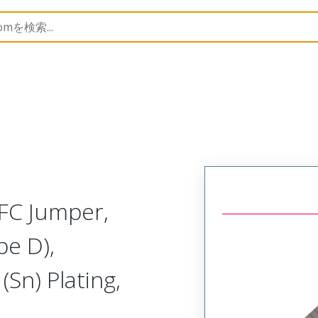
15266
152660814
FC Jumper,
pe D),
Sn) Plating,