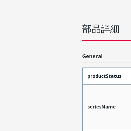
部品詳細
General
productStatus
seriesName