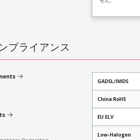
せん。
ンプライアンス
ments
GADSL/IMDS
China RoHS
ts
EU ELV
Low-Halogen