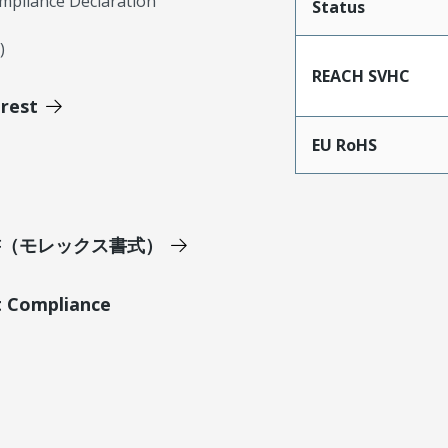
mpliance Declaration
Status
)
REACH SVHC
erest
EU RoHS
明書（モレックス書式）
t Compliance