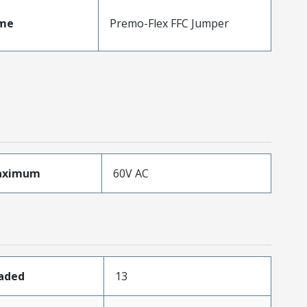
me
Premo-Flex FFC Jumper
aximum
60V AC
oaded
13