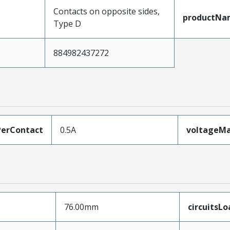
Contacts on opposite sides,
productNa
Type D
884982437272
erContact
0.5A
voltageM
76.00mm
circuitsL