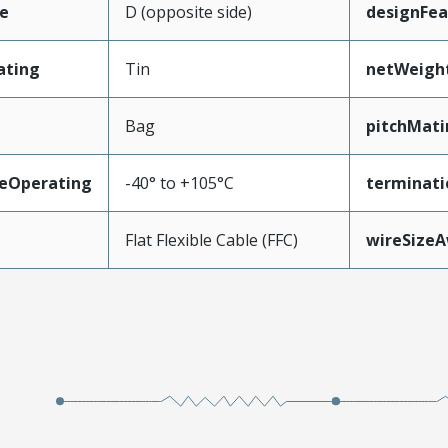
e
D (opposite side)
designFea
ating
Tin
netWeigh
Bag
pitchMati
eOperating
-40° to +105°C
terminati
Flat Flexible Cable (FFC)
wireSize