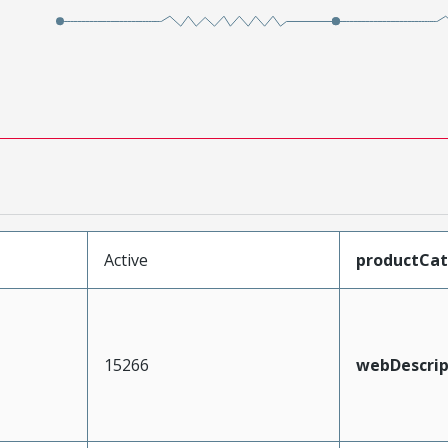
Active
productCa
15266
webDescrip