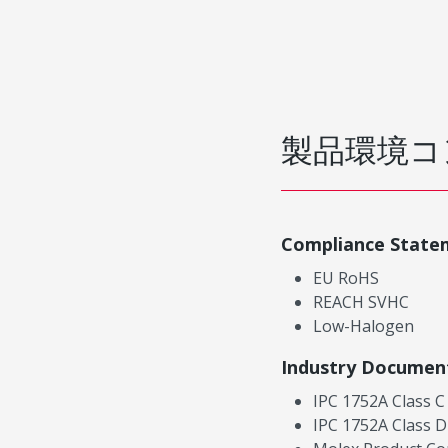
製品環境コ
Compliance State
EU RoHS
REACH SVHC
Low-Halogen
Industry Documen
IPC 1752A Class C
IPC 1752A Class D