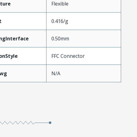
ture
Flexible
t
0.416/g
ngInterface
0.50mm
onStyle
FFC Connector
Awg
N/A