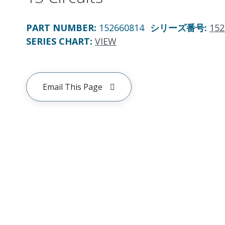
PART NUMBER
:
152660814
シリーズ番号
:
152
SERIES CHART
:
VIEW
Email This Page