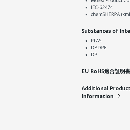
Molex Product Co
IEC-62474
chemSHERPA (xml
Substances of Int
PFAS
DBDPE
DP
EU RoHS適合証
Additional Produc
Information