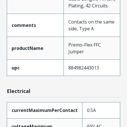
Plating, 42 Circuits
Contacts on the same
comments
side, Type A
Premo-Flex FFC
productName
Jumper
upc
884982443013
Electrical
currentMaximumPerContact
0.5A
voltageMaximum
60V AC