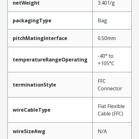
netWeight
3.401/g
packagingType
Bag
pitchMatingInterface
0.50mm
-40° to
temperatureRangeOperating
+105°C
FFC
terminationStyle
Connector
Flat Flexible
wireCableType
Cable (FFC)
wireSizeAwg
N/A