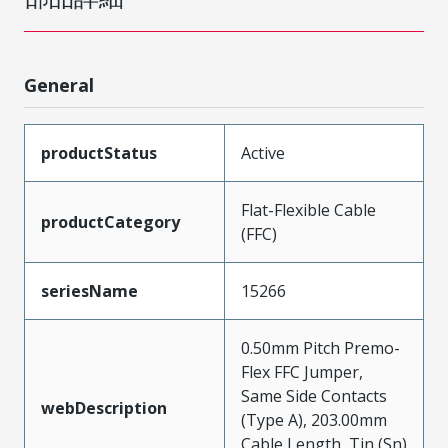
General
productStatus
Active
Flat-Flexible Cable
productCategory
(FFC)
seriesName
15266
0.50mm Pitch Premo-
Flex FFC Jumper,
Same Side Contacts
webDescription
(Type A), 203.00mm
Cable Length, Tin (Sn)