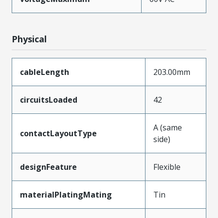
Physical
cableLength
203.00mm
circuitsLoaded
42
A (same
contactLayoutType
side)
designFeature
Flexible
materialPlatingMating
Tin