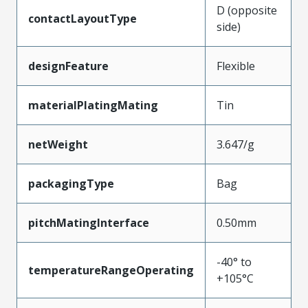
D (opposite
contactLayoutType
side)
designFeature
Flexible
materialPlatingMating
Tin
netWeight
3.647/g
packagingType
Bag
pitchMatingInterface
0.50mm
-40° to
temperatureRangeOperating
+105°C