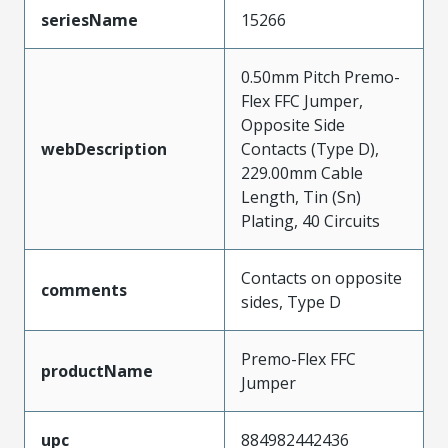
seriesName
15266
0.50mm Pitch Premo-
Flex FFC Jumper,
Opposite Side
webDescription
Contacts (Type D),
229.00mm Cable
Length, Tin (Sn)
Plating, 40 Circuits
Contacts on opposite
comments
sides, Type D
Premo-Flex FFC
productName
Jumper
upc
884982442436