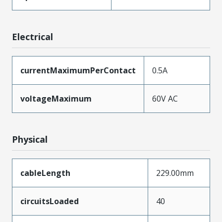
Electrical
currentMaximumPerContact
0.5A
voltageMaximum
60V AC
Physical
cableLength
229.00mm
circuitsLoaded
40