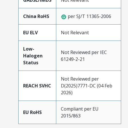
GADSL/IMDS
Not Relevant
China RoHS
per SJ/T 11365-2006
EU ELV
Not Relevant
Low-
Not Reviewed per IEC
Halogen
61249-2-21
Status
Not Reviewed per
REACH SVHC
D(2025)7771-DC (04 Feb
2026)
Compliant per EU
EU RoHS
2015/863