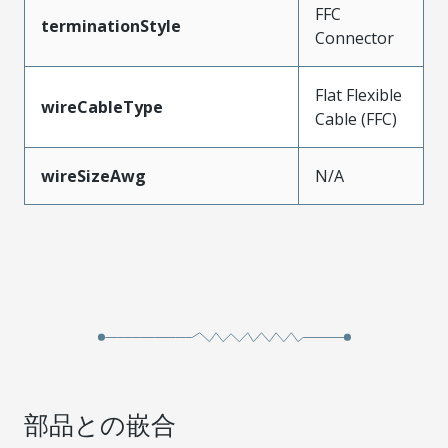
FFC
terminationStyle
Connector
Flat Flexible
wireCableType
Cable (FFC)
wireSizeAwg
N/A
部品との嵌合