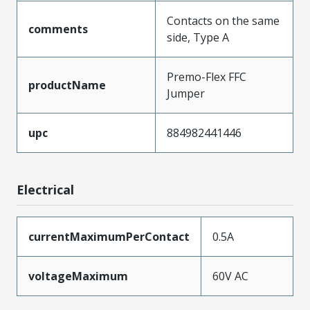
Contacts on the same
comments
side, Type A
Premo-Flex FFC
productName
Jumper
upc
884982441446
Electrical
currentMaximumPerContact
0.5A
voltageMaximum
60V AC