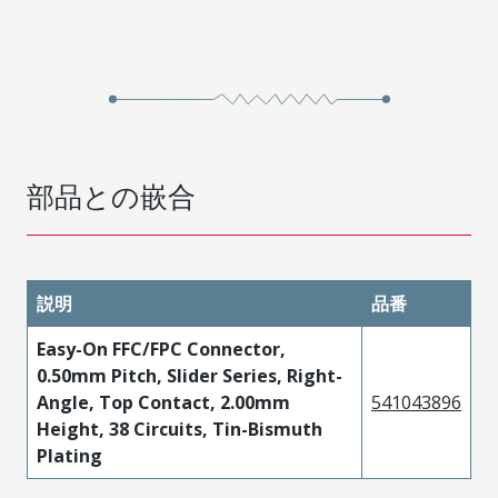
部品との嵌合
説明
品番
Easy-On FFC/FPC Connector,
0.50mm Pitch, Slider Series, Right-
Angle, Top Contact, 2.00mm
541043896
Height, 38 Circuits, Tin-Bismuth
Plating