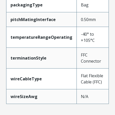
packagingType
Bag
pitchMatingInterface
0.50mm
-40° to
temperatureRangeOperating
+105°C
FFC
terminationStyle
Connector
Flat Flexible
wireCableType
Cable (FFC)
wireSizeAwg
N/A