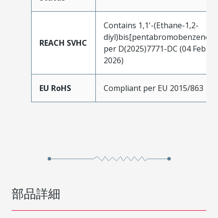
Contains 1,1'-(Ethane-1,2-
diyl)bis[pentabromobenzene]
REACH SVHC
per D(2025)7771-DC (04 Feb
2026)
EU RoHS
Compliant per EU 2015/863
部品詳細