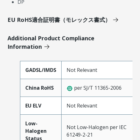
DP
EU RoHS適合証明書（モレックス書式）
Additional Product Compliance
Information
GADSL/IMDS
Not Relevant
China RoHS
per SJ/T 11365-2006
EU ELV
Not Relevant
Low-
Not Low-Halogen per IEC
Halogen
61249-2-21
Status