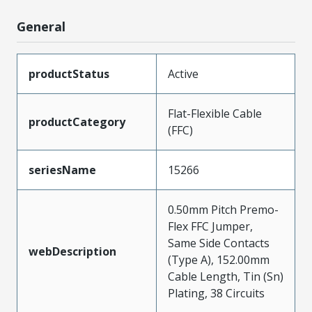
General
productStatus
Active
Flat-Flexible Cable
productCategory
(FFC)
seriesName
15266
0.50mm Pitch Premo-
Flex FFC Jumper,
Same Side Contacts
webDescription
(Type A), 152.00mm
Cable Length, Tin (Sn)
Plating, 38 Circuits