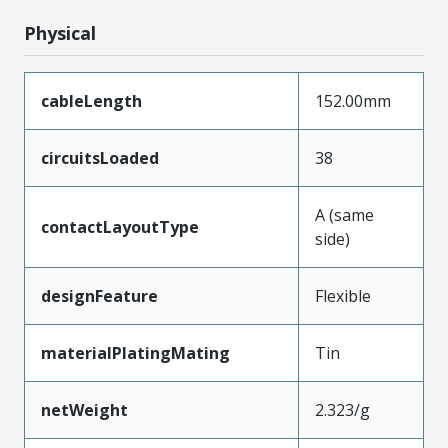
Physical
cableLength
152.00mm
circuitsLoaded
38
A (same
contactLayoutType
side)
designFeature
Flexible
materialPlatingMating
Tin
netWeight
2.323/g