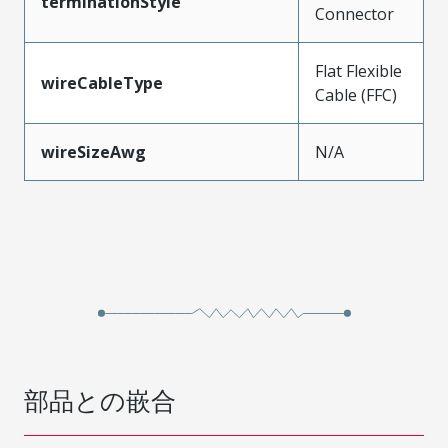
terminationStyle
Connector
Flat Flexible
wireCableType
Cable (FFC)
wireSizeAwg
N/A
部品との嵌合