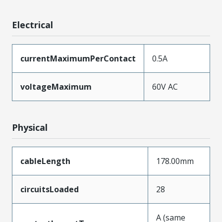
Electrical
currentMaximumPerContact
0.5A
voltageMaximum
60V AC
Physical
cableLength
178.00mm
circuitsLoaded
28
A (same