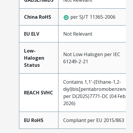
GADSL/IMDS
Not Relevant
China RoHS
per SJ/T 11365-2006
EU ELV
Not Relevant
Low-
Not Low-Halogen per IEC
Halogen
61249-2-21
Status
Contains 1,1'-(Ethane-1,2-
diyl)bis[pentabromobenzene]
REACH SVHC
per D(2025)7771-DC (04 Feb
2026)
EU RoHS
Compliant per EU 2015/863