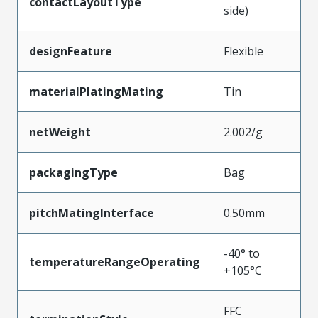
contactLayoutType
side)
designFeature
Flexible
materialPlatingMating
Tin
netWeight
2.002/g
packagingType
Bag
pitchMatingInterface
0.50mm
-40° to
temperatureRangeOperating
+105°C
FFC