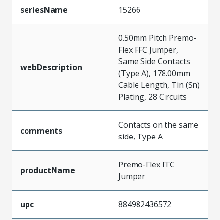
seriesName
15266
0.50mm Pitch Premo-
Flex FFC Jumper,
Same Side Contacts
webDescription
(Type A), 178.00mm
Cable Length, Tin (Sn)
Plating, 28 Circuits
Contacts on the same
comments
side, Type A
Premo-Flex FFC
productName
Jumper
upc
884982436572