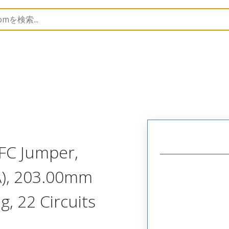
15266
152660241
FC Jumper,
A), 203.00mm
g, 22 Circuits