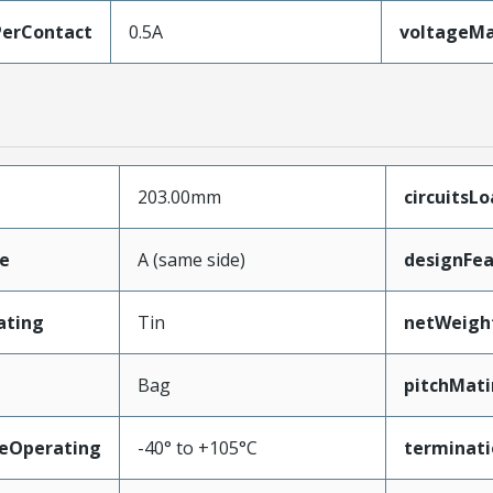
erContact
0.5A
voltageM
203.00mm
circuitsL
e
A (same side)
designFea
ating
Tin
netWeigh
Bag
pitchMati
eOperating
-40° to +105°C
terminati