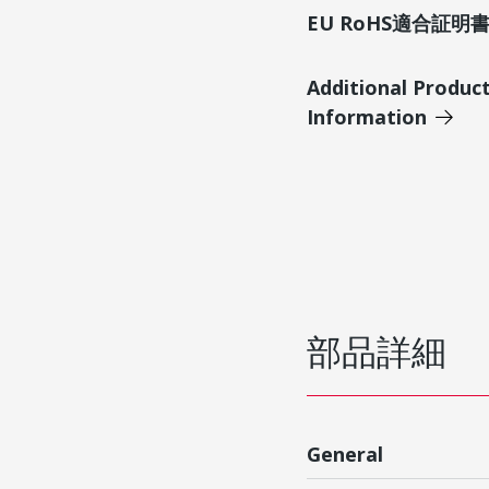
EU RoHS適合証
Additional Produc
Information
部品詳細
General