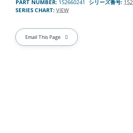
PART NUMBER
:
152660241
シリーズ番号
:
152
SERIES CHART
:
VIEW
Email This Page