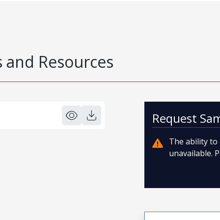
 and Resources
Request Sa
The ability t
unavailable. P