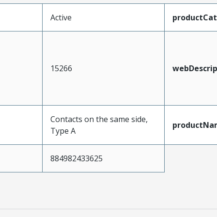
Active
productCa
15266
webDescrip
Contacts on the same side,
productNa
Type A
884982433625