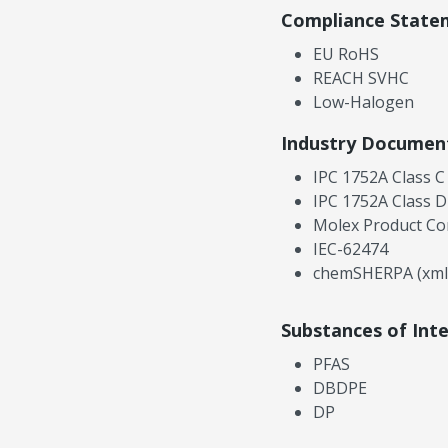
Compliance State
EU RoHS
REACH SVHC
Low-Halogen
Industry Documen
IPC 1752A Class C
IPC 1752A Class D
Molex Product Co
IEC-62474
chemSHERPA (xml
Substances of Int
PFAS
DBDPE
DP