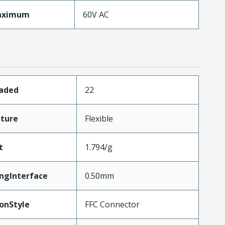
aximum
60V AC
oaded
22
ture
Flexible
t
1.794/g
ngInterface
0.50mm
onStyle
FFC Connector