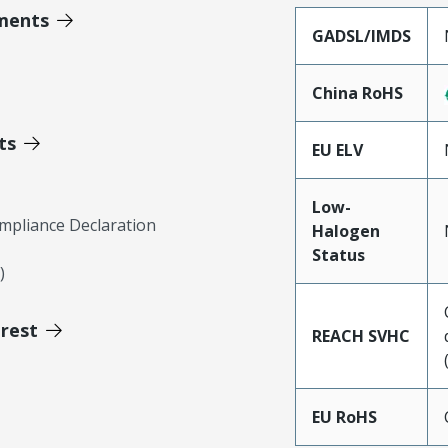
ments
GADSL/IMDS
China RoHS
ts
EU ELV
Low-
mpliance Declaration
Halogen
Status
)
erest
REACH SVHC
EU RoHS