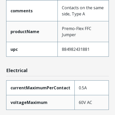
Contacts on the same
comments
side, Type A
Premo-Flex FFC
productName
Jumper
upc
884982431881
Electrical
currentMaximumPerContact
0.5A
voltageMaximum
60V AC