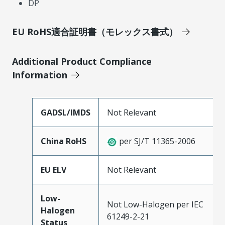
DP
EU RoHS適合証明書（モレックス書式）
Additional Product Compliance
Information
GADSL/IMDS
Not Relevant
China RoHS
per SJ/T 11365-2006
EU ELV
Not Relevant
Low-
Not Low-Halogen per IEC
Halogen
61249-2-21
Status