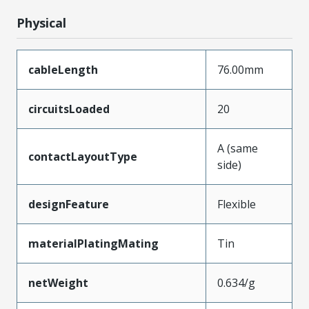
Physical
cableLength
76.00mm
circuitsLoaded
20
A (same
contactLayoutType
side)
designFeature
Flexible
materialPlatingMating
Tin
netWeight
0.634/g