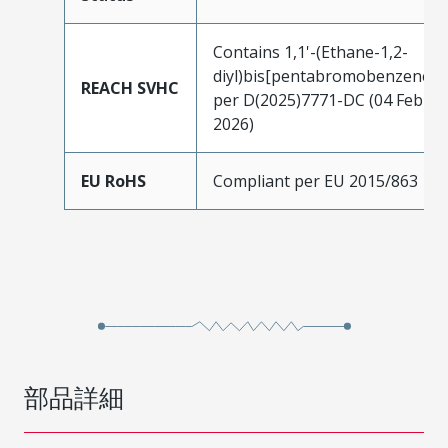
Contains 1,1'-(Ethane-1,2-
diyl)bis[pentabromobenzene]
REACH SVHC
per D(2025)7771-DC (04 Feb
2026)
EU RoHS
Compliant per EU 2015/863
部品詳細