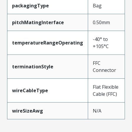
packagingType
Bag
pitchMatingInterface
0.50mm
-40° to
temperatureRangeOperating
+105°C
FFC
terminationStyle
Connector
Flat Flexible
wireCableType
Cable (FFC)
wireSizeAwg
N/A