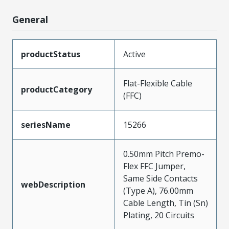
General
productStatus
Active
Flat-Flexible Cable
productCategory
(FFC)
seriesName
15266
0.50mm Pitch Premo-
Flex FFC Jumper,
Same Side Contacts
webDescription
(Type A), 76.00mm
Cable Length, Tin (Sn)
Plating, 20 Circuits