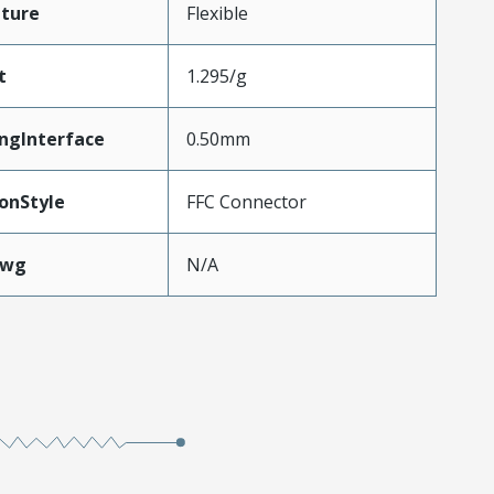
ture
Flexible
t
1.295/g
ngInterface
0.50mm
onStyle
FFC Connector
Awg
N/A