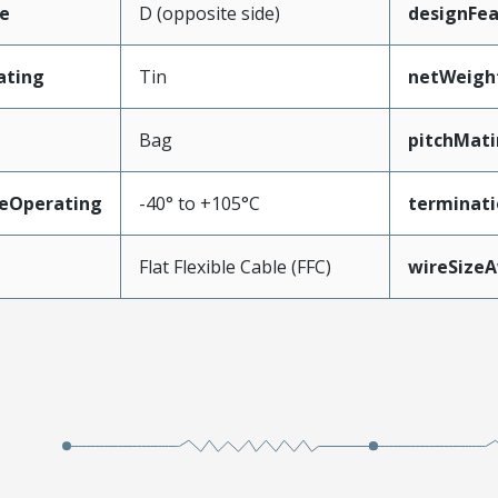
e
D (opposite side)
designFea
ating
Tin
netWeigh
Bag
pitchMati
eOperating
-40° to +105°C
terminati
Flat Flexible Cable (FFC)
wireSize