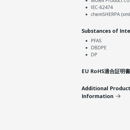
Molex Product Co
IEC-62474
chemSHERPA (xml
Substances of Int
PFAS
DBDPE
DP
EU RoHS適合証
Additional Produc
Information