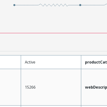
Active
productCa
15266
webDescrip