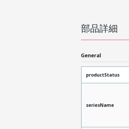
部品詳細
General
productStatus
seriesName