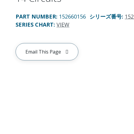
PART NUMBER
:
152660156
シリーズ番号
:
152
SERIES CHART
:
VIEW
Email This Page