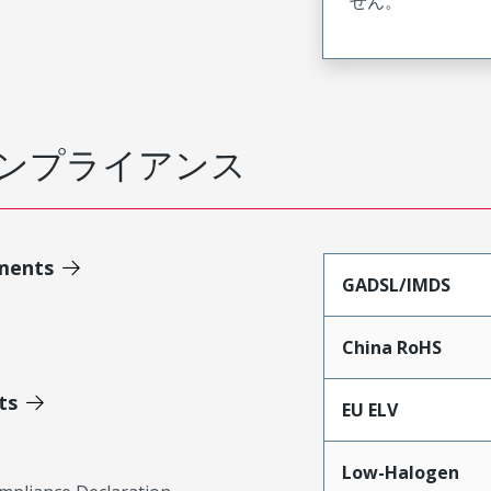
せん。
ンプライアンス
ments
GADSL/IMDS
China RoHS
ts
EU ELV
Low-Halogen