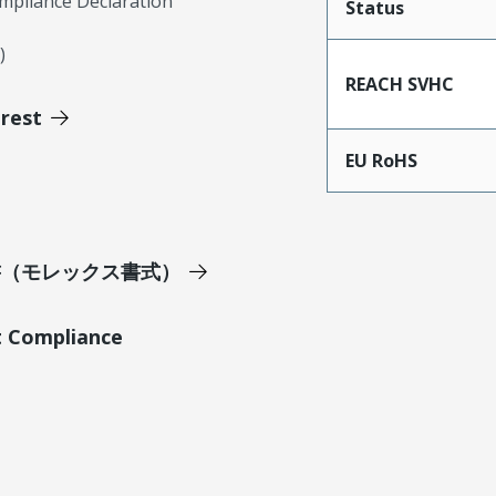
mpliance Declaration
Status
)
REACH SVHC
erest
EU RoHS
明書（モレックス書式）
t Compliance