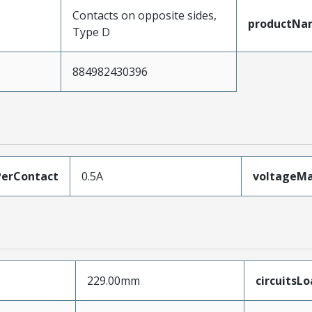
Contacts on opposite sides,
productNa
Type D
884982430396
erContact
0.5A
voltageM
229.00mm
circuitsL