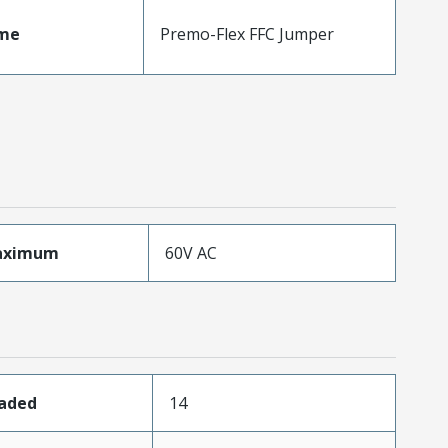
me
Premo-Flex FFC Jumper
aximum
60V AC
oaded
14