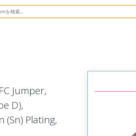
15266
152660156
FC Jumper,
pe D),
(Sn) Plating,