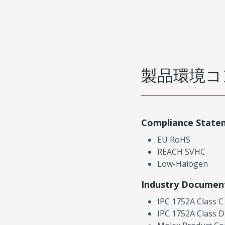
製品環境コ
Compliance State
EU RoHS
REACH SVHC
Low-Halogen
Industry Documen
IPC 1752A Class C
IPC 1752A Class D