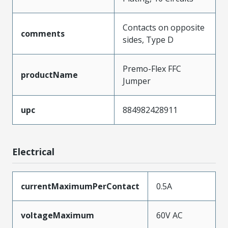
Contacts on opposite
comments
sides, Type D
Premo-Flex FFC
productName
Jumper
upc
884982428911
Electrical
currentMaximumPerContact
0.5A
voltageMaximum
60V AC