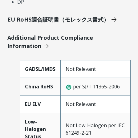
DP
EU RoHS適合証明書（モレックス書式）
Additional Product Compliance
Information
GADSL/IMDS
Not Relevant
China RoHS
per SJ/T 11365-2006
EU ELV
Not Relevant
Low-
Not Low-Halogen per IEC
Halogen
61249-2-21
Status