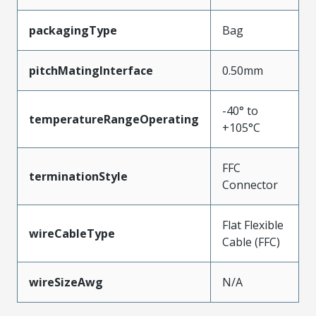
packagingType
Bag
pitchMatingInterface
0.50mm
-40° to
temperatureRangeOperating
+105°C
FFC
terminationStyle
Connector
Flat Flexible
wireCableType
Cable (FFC)
wireSizeAwg
N/A