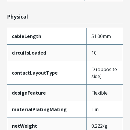
Physical
cableLength
51.00mm
circuitsLoaded
10
D (opposite
contactLayoutType
side)
designFeature
Flexible
materialPlatingMating
Tin
netWeight
0.222/g