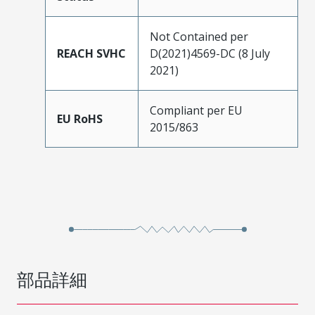
Not Contained per
REACH SVHC
D(2021)4569-DC (8 July
2021)
Compliant per EU
EU RoHS
2015/863
部品詳細