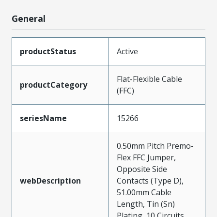
General
productStatus
Active
Flat-Flexible Cable
productCategory
(FFC)
seriesName
15266
0.50mm Pitch Premo-
Flex FFC Jumper,
Opposite Side
webDescription
Contacts (Type D),
51.00mm Cable
Length, Tin (Sn)
Plating, 10 Circuits