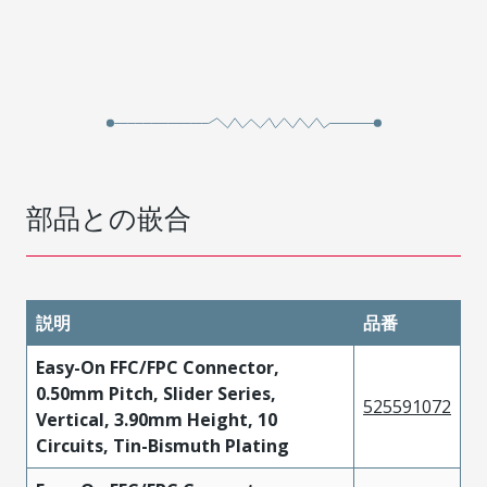
部品との嵌合
説明
品番
Easy-On FFC/FPC Connector,
0.50mm Pitch, Slider Series,
525591072
Vertical, 3.90mm Height, 10
Circuits, Tin-Bismuth Plating