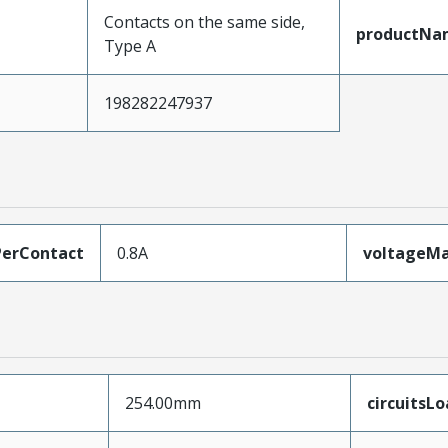
Contacts on the same side,
productNa
Type A
198282247937
erContact
0.8A
voltageM
254.00mm
circuitsL