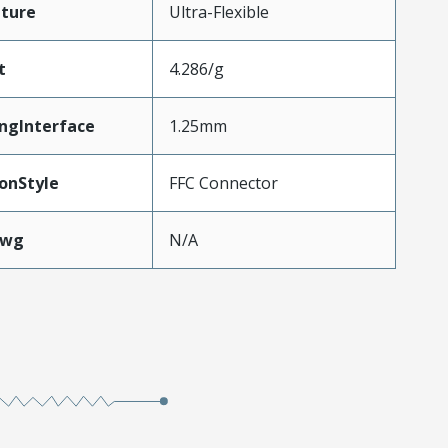
ture
Ultra-Flexible
t
4.286/g
ngInterface
1.25mm
onStyle
FFC Connector
Awg
N/A