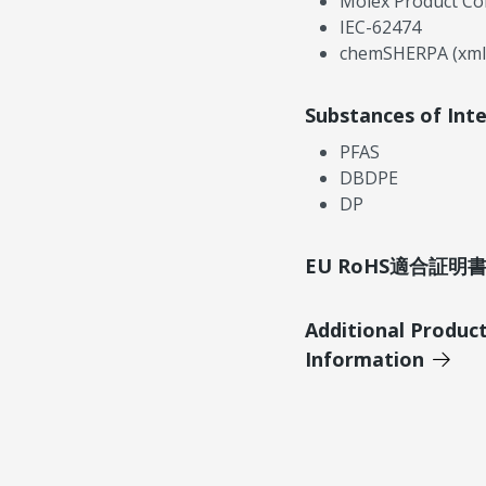
Molex Product Co
IEC-62474
chemSHERPA (xml
Substances of Int
PFAS
DBDPE
DP
EU RoHS適合証
Additional Produc
Information