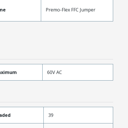
me
Premo-Flex FFC Jumper
aximum
60V AC
oaded
39