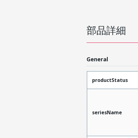
部品詳細
General
productStatus
seriesName