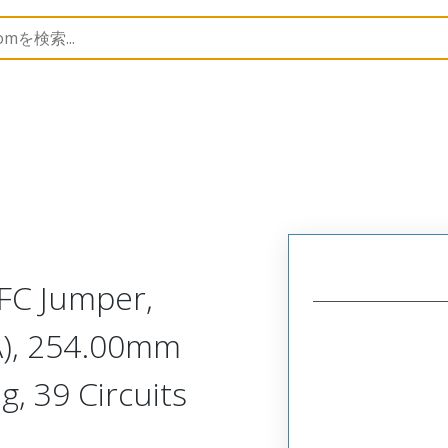
15168
151681115
FC Jumper,
A), 254.00mm
g, 39 Circuits