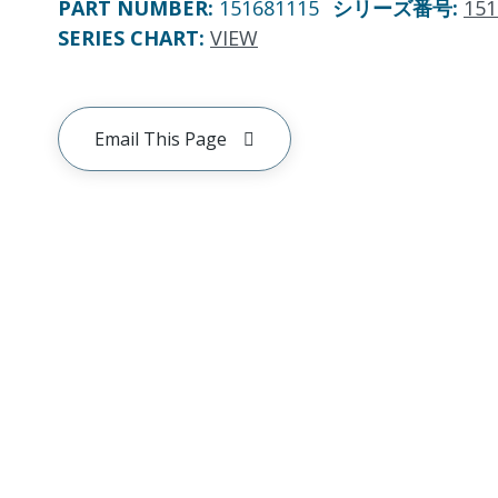
PART NUMBER
:
151681115
シリーズ番号
:
151
SERIES CHART
:
VIEW
Email This Page