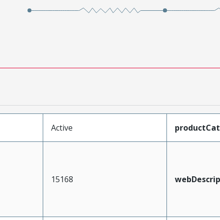
Active
productCa
15168
webDescrip