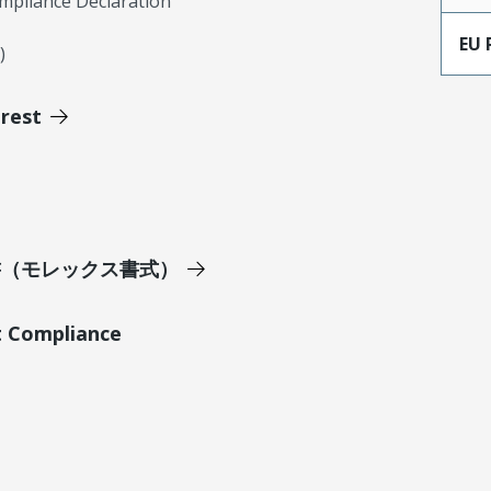
mpliance Declaration
EU 
)
erest
明書（モレックス書式）
t Compliance