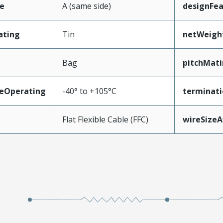
e
A (same side)
designFea
ating
Tin
netWeigh
Bag
pitchMati
eOperating
-40° to +105°C
terminati
Flat Flexible Cable (FFC)
wireSize