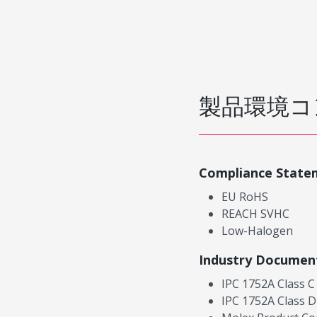
製品環境コ
Compliance State
EU RoHS
REACH SVHC
Low-Halogen
Industry Documen
IPC 1752A Class C
IPC 1752A Class D