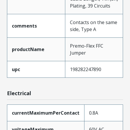
Plating, 39 Circuits
Contacts on the same
comments
side, Type A
Premo-Flex FFC
productName
Jumper
upc
198282247890
Electrical
currentMaximumPerContact
0.8A
voltageMaximum
60V AC