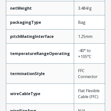
netWeight
3.484/g
packagingType
Bag
pitchMatingInterface
1.25mm
-40° to
temperatureRangeOperating
+105°C
FFC
terminationStyle
Connector
Flat Flexible
wireCableType
Cable (FFC)
wireSizeAwg
N/A