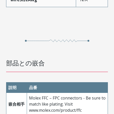
部品との嵌合
説明
品番
Molex FFC – FPC connectors - Be sure to
嵌合相手
match like plating. Visit
www.molex.com/product/ffc