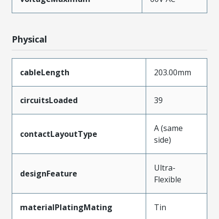
Physical
cableLength
203.00mm
circuitsLoaded
39
A (same
contactLayoutType
side)
Ultra-
designFeature
Flexible
materialPlatingMating
Tin