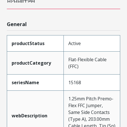
General
productStatus
Active
Flat-Flexible Cable
productCategory
(FFC)
seriesName
15168
1.25mm Pitch Premo-
Flex FFC Jumper,
Same Side Contacts
webDescription
(Type A), 203.00mm
Cable Length, Tin (Sn)