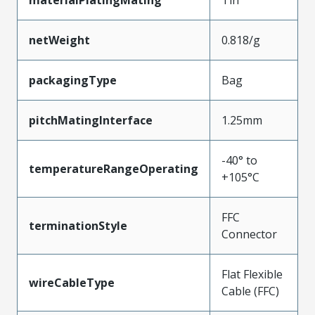
materialPlatingMating
Tin
netWeight
0.818/g
packagingType
Bag
pitchMatingInterface
1.25mm
-40° to
temperatureRangeOperating
+105°C
FFC
terminationStyle
Connector
Flat Flexible
wireCableType
Cable (FFC)