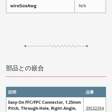
wireSizeAwg
N/A
部品との嵌合
説明
品番
Easy-On FFC/FPC Connector, 1.25mm
Pitch, Through-Hole, Right-Angle,
39532294