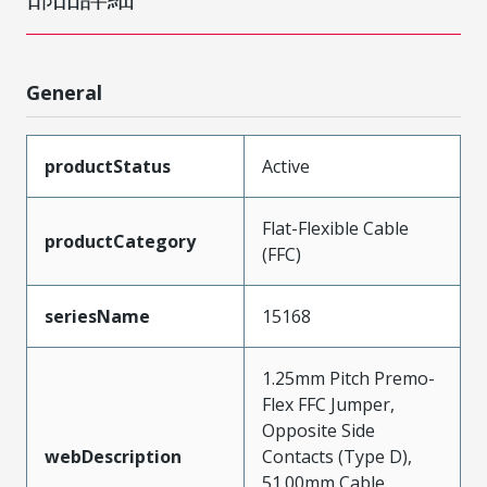
General
productStatus
Active
Flat-Flexible Cable
productCategory
(FFC)
seriesName
15168
1.25mm Pitch Premo-
Flex FFC Jumper,
Opposite Side
webDescription
Contacts (Type D),
51.00mm Cable