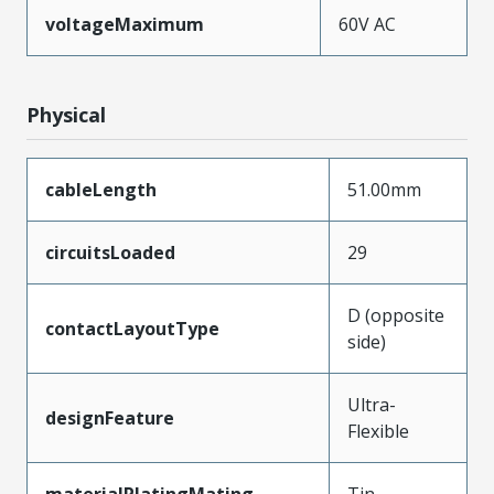
voltageMaximum
60V AC
Physical
cableLength
51.00mm
circuitsLoaded
29
D (opposite
contactLayoutType
side)
Ultra-
designFeature
Flexible