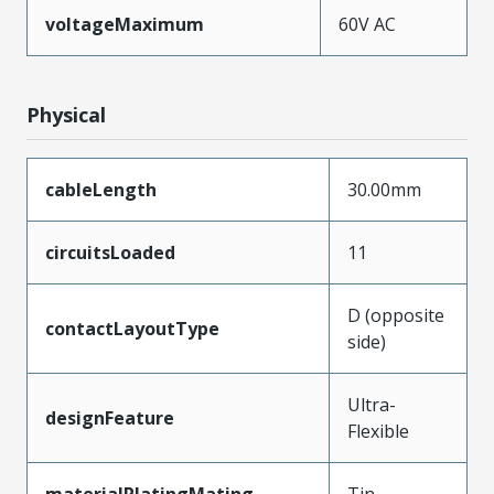
voltageMaximum
60V AC
Physical
cableLength
30.00mm
circuitsLoaded
11
D (opposite
contactLayoutType
side)
Ultra-
designFeature
Flexible