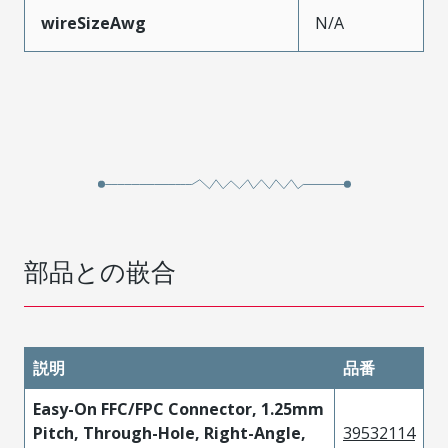
wireSizeAwg
N/A
部品との嵌合
説明
品番
Easy-On FFC/FPC Connector, 1.25mm
Pitch, Through-Hole, Right-Angle,
39532114