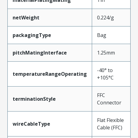
materialPlatingMating
Tin
netWeight
0.224/g
packagingType
Bag
pitchMatingInterface
1.25mm
-40° to
temperatureRangeOperating
+105°C
FFC
terminationStyle
Connector
Flat Flexible
wireCableType
Cable (FFC)