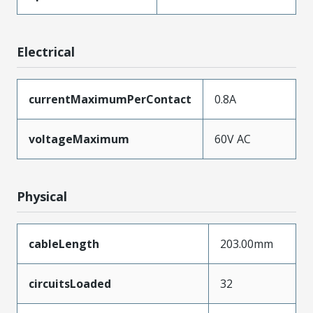
Electrical
currentMaximumPerContact
0.8A
voltageMaximum
60V AC
Physical
cableLength
203.00mm
circuitsLoaded
32