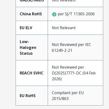
GADSL/IMDS
Not Relevant
China RoHS
per SJ/T 11365-2006
EU ELV
Not Relevant
Low-
Not Reviewed per IEC
Halogen
61249-2-21
Status
Not Reviewed per
REACH SVHC
D(2025)7771-DC (04 Feb
2026)
Compliant per EU
EU RoHS
2015/863