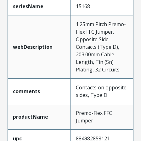
seriesName
15168
1.25mm Pitch Premo-
Flex FFC Jumper,
Opposite Side
webDescription
Contacts (Type D),
203.00mm Cable
Length, Tin (Sn)
Plating, 32 Circuits
Contacts on opposite
comments
sides, Type D
Premo-Flex FFC
productName
Jumper
upc
884982858121