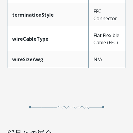
FFC
terminationStyle
Connector
Flat Flexible
wireCableType
Cable (FFC)
wireSizeAwg
N/A