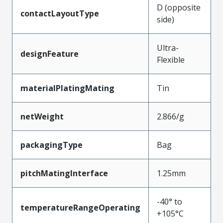
D (opposite
contactLayoutType
side)
Ultra-
designFeature
Flexible
materialPlatingMating
Tin
netWeight
2.866/g
packagingType
Bag
pitchMatingInterface
1.25mm
-40° to
temperatureRangeOperating
+105°C