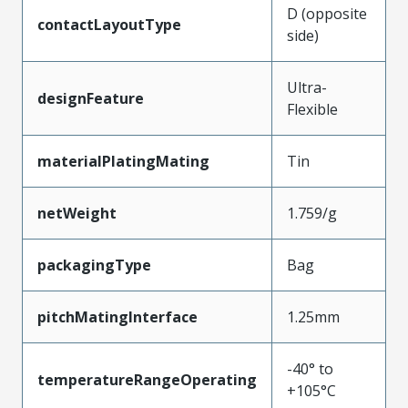
D (opposite
contactLayoutType
side)
Ultra-
designFeature
Flexible
materialPlatingMating
Tin
netWeight
1.759/g
packagingType
Bag
pitchMatingInterface
1.25mm
-40° to
temperatureRangeOperating
+105°C