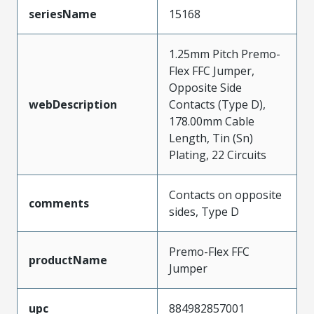
seriesName
15168
1.25mm Pitch Premo-
Flex FFC Jumper,
Opposite Side
webDescription
Contacts (Type D),
178.00mm Cable
Length, Tin (Sn)
Plating, 22 Circuits
Contacts on opposite
comments
sides, Type D
Premo-Flex FFC
productName
Jumper
upc
884982857001