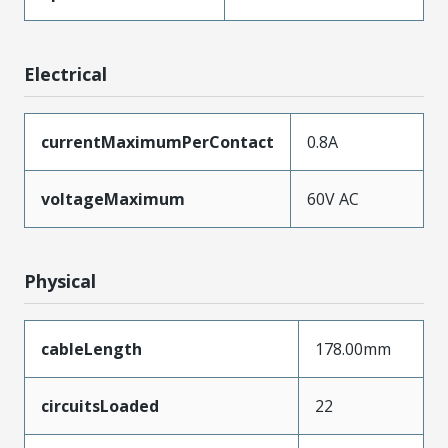
Electrical
currentMaximumPerContact
0.8A
voltageMaximum
60V AC
Physical
cableLength
178.00mm
circuitsLoaded
22