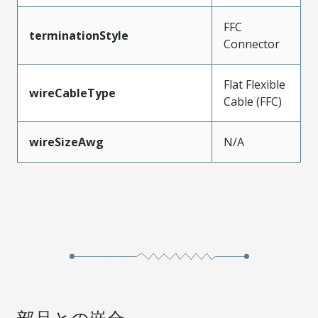
FFC
terminationStyle
Connector
Flat Flexible
wireCableType
Cable (FFC)
wireSizeAwg
N/A