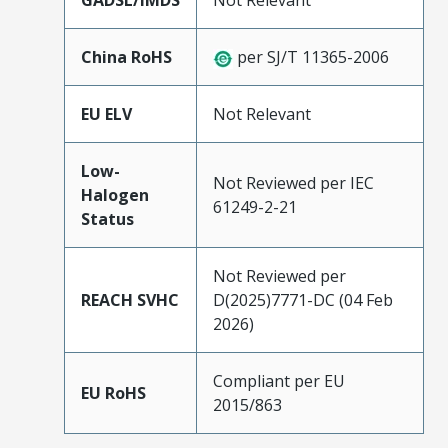
GADSL/IMDS
Not Relevant
China RoHS
per SJ/T 11365-2006
EU ELV
Not Relevant
Low-
Not Reviewed per IEC
Halogen
61249-2-21
Status
Not Reviewed per
REACH SVHC
D(2025)7771-DC (04 Feb
2026)
Compliant per EU
EU RoHS
2015/863