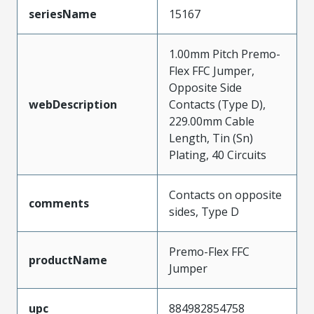
seriesName
15167
1.00mm Pitch Premo-
Flex FFC Jumper,
Opposite Side
webDescription
Contacts (Type D),
229.00mm Cable
Length, Tin (Sn)
Plating, 40 Circuits
Contacts on opposite
comments
sides, Type D
Premo-Flex FFC
productName
Jumper
upc
884982854758