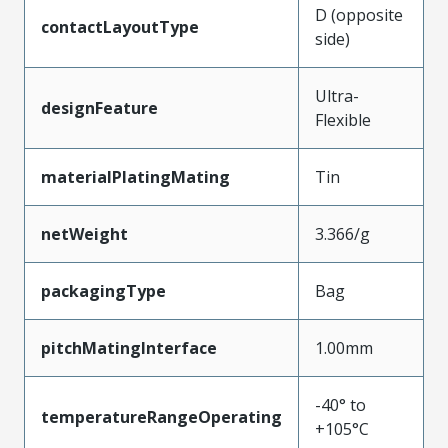
D (opposite
contactLayoutType
side)
Ultra-
designFeature
Flexible
materialPlatingMating
Tin
netWeight
3.366/g
packagingType
Bag
pitchMatingInterface
1.00mm
-40° to
temperatureRangeOperating
+105°C