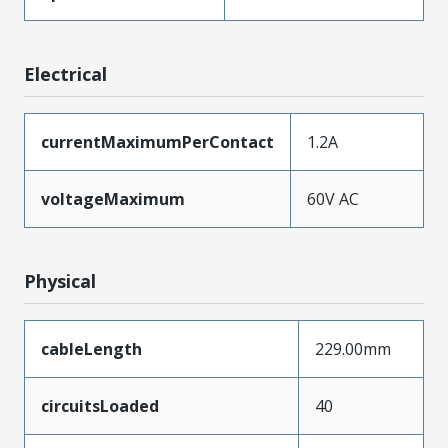
Electrical
currentMaximumPerContact
1.2A
voltageMaximum
60V AC
Physical
cableLength
229.00mm
circuitsLoaded
40