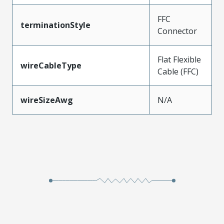
FFC
terminationStyle
Connector
Flat Flexible
wireCableType
Cable (FFC)
wireSizeAwg
N/A