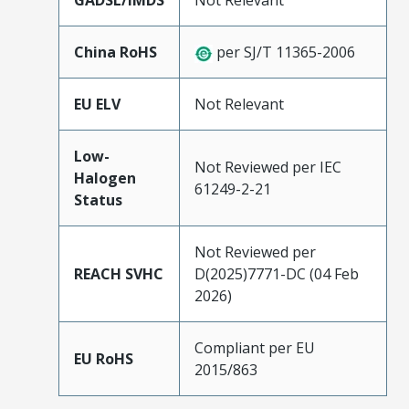
GADSL/IMDS
Not Relevant
China RoHS
per SJ/T 11365-2006
EU ELV
Not Relevant
Low-
Not Reviewed per IEC
Halogen
61249-2-21
Status
Not Reviewed per
REACH SVHC
D(2025)7771-DC (04 Feb
2026)
Compliant per EU
EU RoHS
2015/863